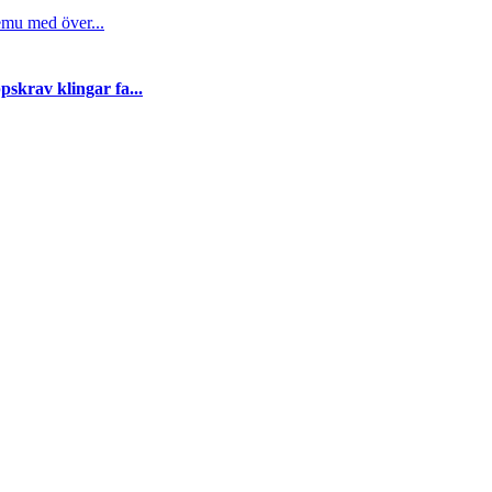
emu med över...
skrav klingar fa...