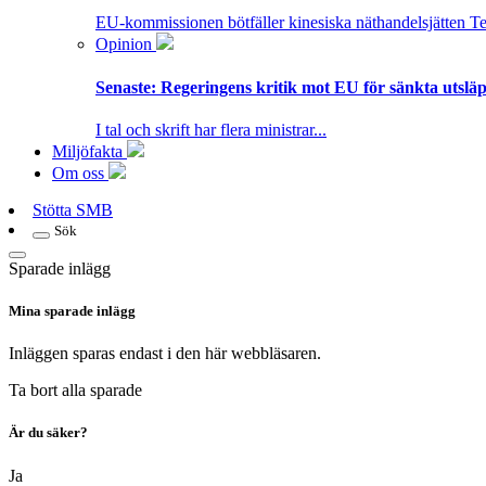
EU-kommissionen bötfäller kinesiska näthandelsjätten T
Opinion
Senaste:
Regeringens kritik mot EU för sänkta utsläpp
I tal och skrift har flera ministrar...
Miljöfakta
Om oss
Stötta SMB
Sök
Sparade inlägg
Mina sparade inlägg
Inläggen sparas endast i den här webbläsaren.
Ta bort alla sparade
Är du säker?
Ja