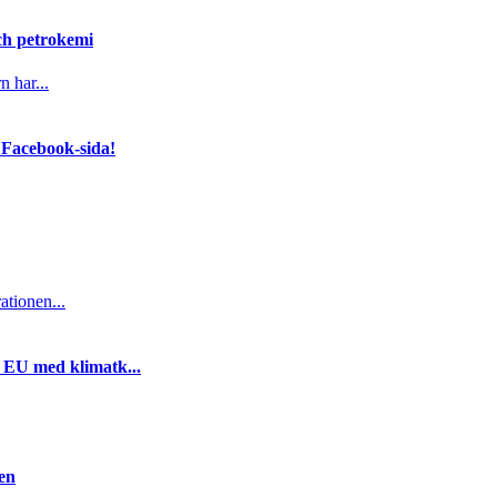
och petrokemi
n har...
 Facebook-sida!
ationen...
i EU med klimatk...
gen