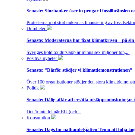
Senaste:
Storbanker öser in pengar i fossilbränslen 
Protesterna mot storbankernas finansiering av fossilsektor
Dumheter
Senaste:
Moderaterna har fixat klimatkrisen – på sin
Sveriges koldioxidutsläpp är minus sex miljoner ton,...
Positiva nyheter
Senaste:
”Därför stödjer vi klimatdemonstrationen”
Över 100 organisationer stödjer den stora klimatdemonstr
Politik
Senaste:
Dålig affär att ersätta utsläppsminskningar 
Det är inte fel när EU (och...
Konsumtion
Senaste:
Dags för näthandelsjätten Temu att följa la