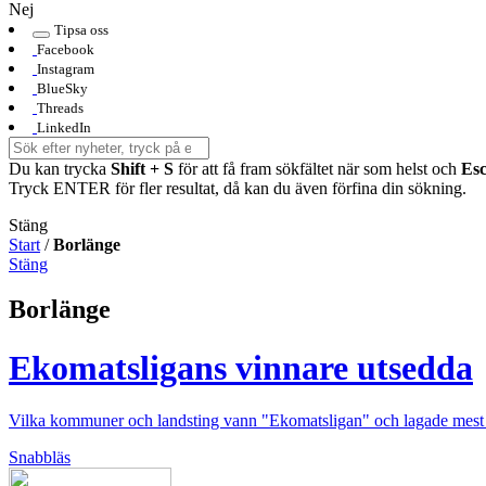
Nej
Tipsa oss
Facebook
Instagram
BlueSky
Threads
LinkedIn
Du kan trycka
Shift + S
för att få fram sökfältet när som helst och
Es
Tryck ENTER för fler resultat, då kan du även förfina din sökning.
Stäng
Start
/
Borlänge
Stäng
Borlänge
Ekomatsligans vinnare utsedda
Vilka kommuner och landsting vann "Ekomatsligan" och lagade mest e
Snabbläs