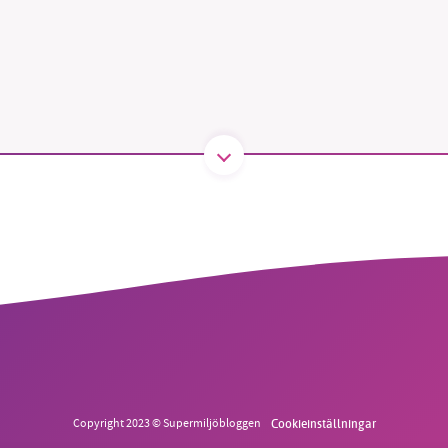
B kämpar för en hållbar framtid. Sedan starten 2010 har 
ideella redaktion drivit miljödebatten framåt genom
tsbevakning och granskningar. Nu vill vi utveckla vårt arb
och vi hoppas att du vill hjälpa oss.
Stötta vårt arbete genom att swisha en slant till
1231368703
Läs vad vi vill göra
Copyright 2023 © Supermiljöbloggen
Cookieinställningar