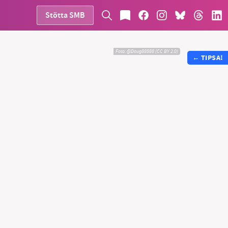
Stötta SMB
Foto:
@Doug88888 (CC BY 2.0)
←
TIPSA!