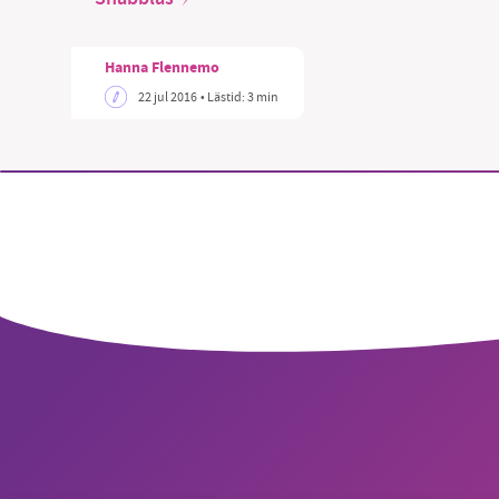
Hanna Flennemo
22 jul 2016
• Lästid:
3 min
SM
nyhe