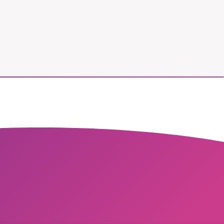
vår
ete –