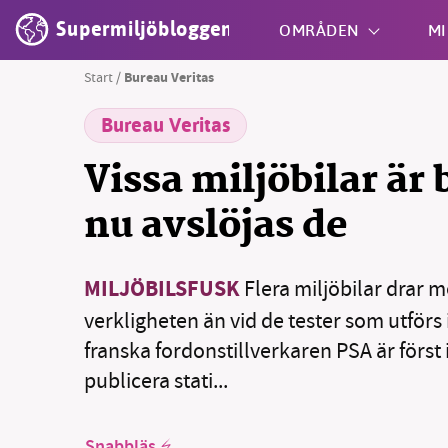
Supermiljöbloggen
OMRÅDEN
MI
Start
/
Bureau Veritas
Bureau Veritas
Shift + S
Vissa miljöbilar är 
nu avslöjas de
MILJÖBILSFUSK
Flera miljöbilar drar m
verkligheten än vid de tester som utförs
franska fordonstillverkaren PSA är först
publicera stati...
Snabbläs