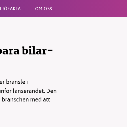
LJÖFAKTA
OM OSS
Esc
bara bilar-
er bränsle i
 inför lanserandet. Den
 i branschen med att