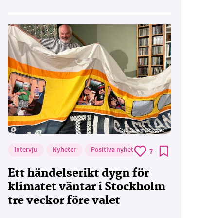
Foto: Supermijöbloggen
Intervju
Nyheter
Positiva nyheter
7
Ett händelserikt dygn för
klimatet väntar i Stockholm
tre veckor före valet