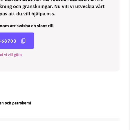
ng och granskningar. Nu vill vi utveckla vårt
as att du vill hjälpa oss.
nom att swisha en slant till
368703
d vi vill göra
len och petrokemi