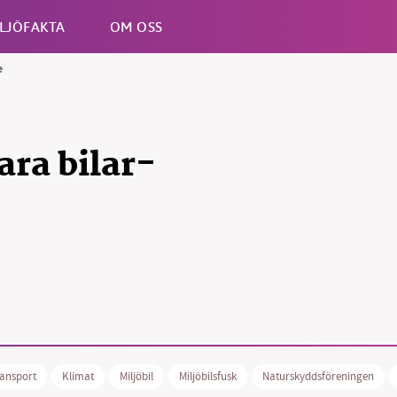
LJÖFAKTA
OM OSS
e
Esc
ara bilar-
ransport
Klimat
Miljöbil
Miljöbilsfusk
Naturskyddsföreningen