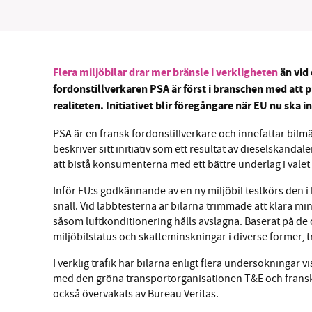
Flera miljöbilar drar mer bränsle i verkligheten
än vid
SM
fordonstillverkaren PSA är först i branschen med att pu
realiteten. Initiativet blir föregångare när EU nu ska in
nyhe
PSA är en fransk fordonstillverkare och innefattar bil
beskriver sitt initiativ som ett resultat av dieselskand
att bistå konsumenterna med ett bättre underlag i valet a
Inför EU:s godkännande av en ny miljöbil testkörs den i la
snäll. Vid labbtesterna är bilarna trimmade att klara m
såsom luftkonditionering hålls avslagna. Baserat på de 
miljöbilstatus och skatteminskningar i diverse former, t
I verklig trafik har bilarna enligt flera undersökningar 
med den gröna transportorganisationen T&E och franska N
också övervakats av Bureau Veritas.