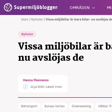
Supermiljöbloggen
OMRÅDEN
MI
Start
/
Nyheter
/
Vissa miljöbilar är bara bilar- nu avslöjas d
Shift + S
Nyheter
Vissa miljöbilar är b
nu avslöjas de
Hanna Flennemo
22 jul 2016
• Lästid:
3 min
Biltransport
Bureau Veritas
Greenwashing
Hållbar T