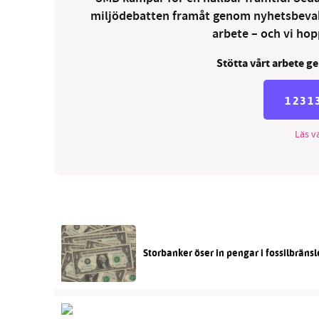
miljödebatten framåt genom nyhetsbevakni
arbete – och vi hopp
Stötta vårt arbete ge
1231
Läs va
Storbanker öser in pengar i fossilbräns