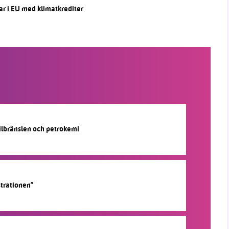
ar i EU med klimatkrediter
silbränslen och petrokemi
strationen”