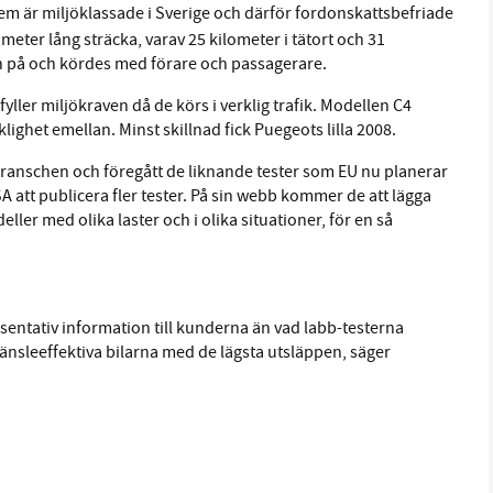
m är miljöklassade i Sverige och därför
fordonskattsbefriade
meter lång sträcka, varav 25 kilometer i tätort och 31
n på och kördes med förare och passagerare.
yller miljökraven då de körs i verklig trafik. Modellen C4
lighet emellan. Minst skillnad fick Puegeots lilla 2008.
ilbranschen och föregått de liknande tester som EU nu planerar
PSA att publicera fler tester. På sin webb kommer de att lägga
ler med olika laster och i olika situationer, för en så
sentativ information till kunderna än vad labb-testerna
ränsleeffektiva bilarna med de lägsta utsläppen, säger