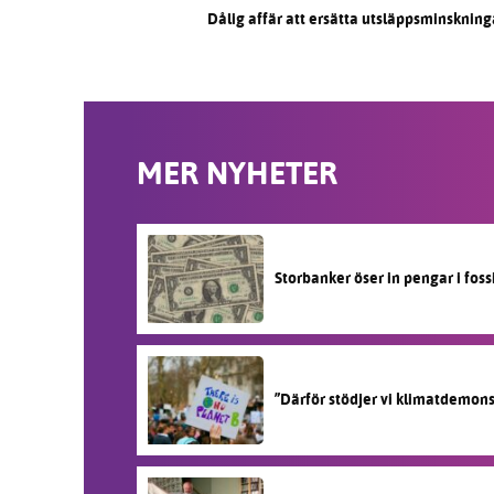
Dålig affär att ersätta utsläppsminskning
MER NYHETER
Storbanker öser in pengar i fos
”Därför stödjer vi klimatdemon