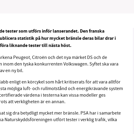
 de tester som utförs inför lanserandet. Den franska
B kämpar för en hållbar framtid. Sedan starten 2010 har 
blicera statistik på hur mycket bränsle deras bilar drar i
föra liknande tester till nästa höst.
ideella redaktion drivit miljödebatten framåt genom
tsbevakning och granskningar. Nu vill vi utveckla vårt arb
märkena Peugeot, Citroën och det nya märket DS och de
och vi hoppas att du vill hjälpa oss.
alen inom den tyska konkurrenten Volkswagen. Syftet ska vara
v en ny bil.
Stötta vårt arbete genom att swisha en slant till
bb enligt en körcykel som hårt kritiserats för att vara alltför
insta möjliga luft- och rullmotstånd och energikrävande system
1231368703
certifierade värdena i testerna kan vissa modeller ges
rots att verkligheten är en annan.
Läs vad vi vill göra
visat sig dra betydligt mycket mer bränsle. PSA har i samarbete
aturskyddsföreningen utfört tester i verklig trafik, vilka