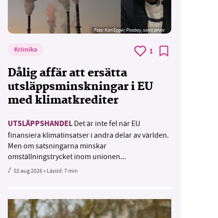
Foto:
Karl Egger, Pixabay, samt privat
Krönika
1
Dålig affär att ersätta
utsläppsminskningar i EU
med klimatkrediter
UTSLÄPPSHANDEL
Det är inte fel när EU
finansiera klimatinsatser i andra delar av världen.
Men om satsningarna minskar
omställningstrycket inom unionen...
02 aug 2026
• Lästid:
7 min