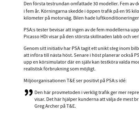
Den första testrundan omfattade 30 modeller. Fem av de
i fem år. Körningarna skedde i öppen trafik på en 95 kilo
kilometer på motorväg. Bilen hade luftkonditioneringe
PSA:s tester bevisar att ingen av de fem modellerna uppf
Picasso HDi visar på den största skillnaden labb och verk
Genom sitt initiativ har PSA tagit ett unikt steg inom b
att införa till nästa höst. Senare i höst planerar också 
upp en körsimulator där en själv kan testköra valda model
realistisk förbrukning som möjligt.
Miljöorganisationen T&E ser positivt på PSA:s idé:
Den här provmetoden i verklig trafik ger mer repre
visar. Det här hjälper kunderna att välja de mest b
Greg Archer på T&E.