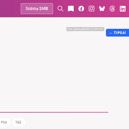
Stötta SMB
Foto:
@Doug88888 (CC BY 2.0)
←
TIPSA!
PSA
T&E