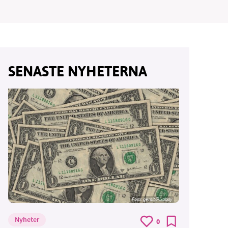
vår
SENASTE NYHETERNA
ete –
Foto:
geralt/Pixabay
Nyheter
0