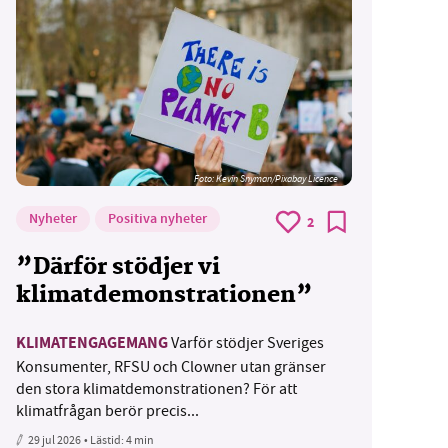
Foto:
Kevin Snyman/Pixabay Licence
Nyheter
Positiva nyheter
2
”Därför stödjer vi
klimatdemonstrationen”
KLIMATENGAGEMANG
Varför stödjer Sveriges
Konsumenter, RFSU och Clowner utan gränser
den stora klimatdemonstrationen? För att
klimatfrågan berör precis...
29 jul 2026
• Lästid:
4 min