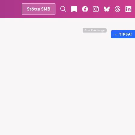
Stötta SMB
Foto:
FreeImages
←
TIPSA!