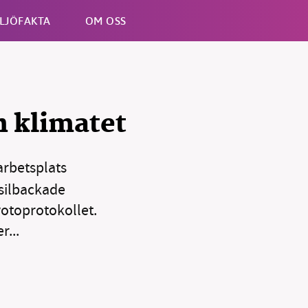
LJÖFAKTA
OM OSS
Esc
h klimatet
arbetsplats
silbackade
yotoprotokollet.
...