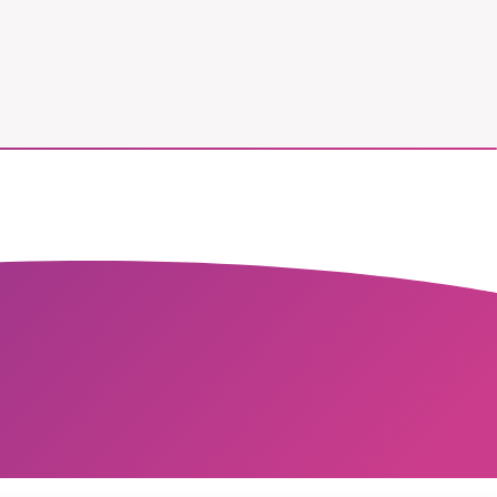
vår
ete –