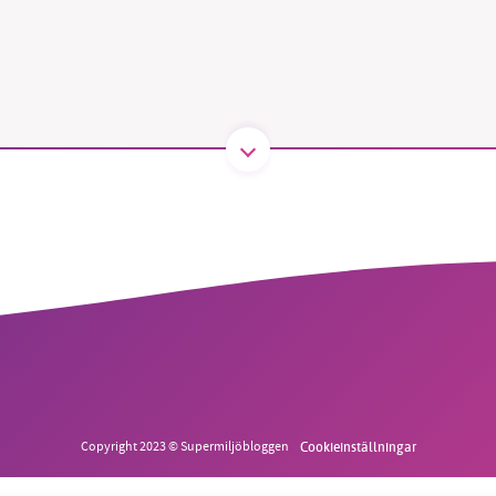
B kämpar för en hållbar framtid. Sedan starten 2010 har 
ideella redaktion drivit miljödebatten framåt genom
tsbevakning och granskningar. Nu vill vi utveckla vårt arb
och vi hoppas att du vill hjälpa oss.
Stötta vårt arbete genom att swisha en slant till
1231368703
Läs vad vi vill göra
Copyright 2023 © Supermiljöbloggen
Cookieinställningar