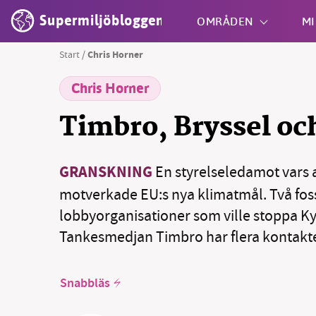
Supermiljöbloggen
OMRÅDEN
MI
Start
/
Chris Horner
Chris Horner
Shift + S
Timbro, Bryssel oc
GRANSKNING
En styrelseledamot vars 
motverkade EU:s nya klimatmål. Två fos
lobbyorganisationer som ville stoppa K
Tankesmedjan Timbro har flera kontakter
Snabbläs