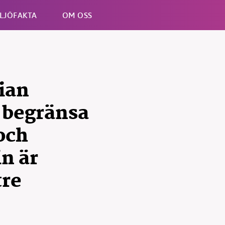
LJÖFAKTA
OM OSS
Esc
ian
 begränsa
och
B kämpar för en hållbar framtid. Sedan starten 2010 har 
n är
ideella redaktion drivit miljödebatten framåt genom
tsbevakning och granskningar. Nu vill vi utveckla vårt arb
tre
och vi hoppas att du vill hjälpa oss.
Stötta vårt arbete genom att swisha en slant till