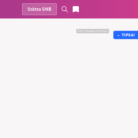
Stötta SMB
Foto:
Creative Commons
←
TIPSA!
vår
ete –