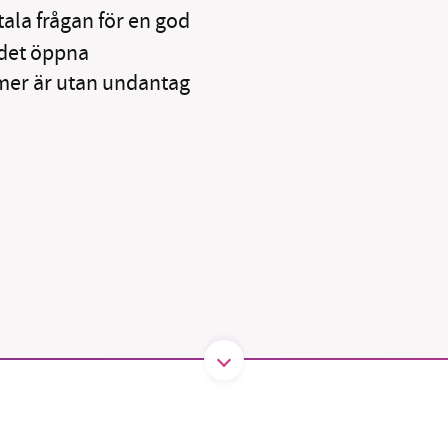
1231368703
ala frågan för en god
r det öppna
Läs vad vi vill göra
imer är utan undantag