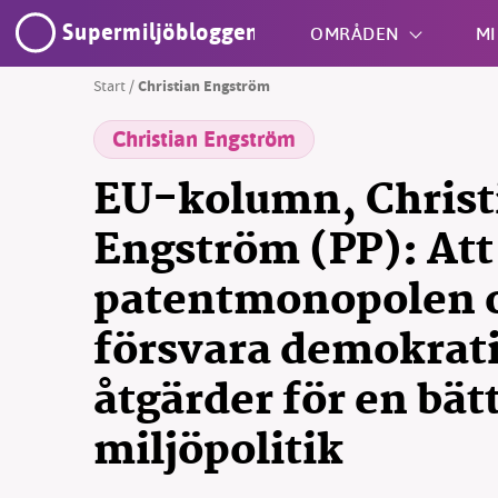
Supermiljöbloggen
OMRÅDEN
MI
Start
/
Christian Engström
Christian Engström
Shift + S
EU-kolumn, Christ
Engström (PP): Att
patentmonopolen 
SM
försvara demokrati
nyhe
åtgärder för en bät
miljöpolitik