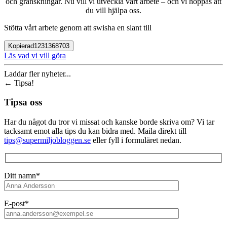
och granskningar. Nu vill vi utveckla vårt arbete – och vi hoppas att
du vill hjälpa oss.
Stötta vårt arbete genom att swisha en slant till
Kopierad
1231368703
Läs vad vi vill göra
Laddar fler nyheter...
←
Tipsa!
Tipsa oss
Har du något du tror vi missat och kanske borde skriva om? Vi tar
tacksamt emot alla tips du kan bidra med. Maila direkt till
tips@supermiljobloggen.se
eller fyll i formuläret nedan.
Ditt namn*
E-post*