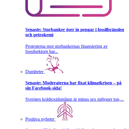
Senaste:
Storbanker öser in pengar i fossilbränslen
och petrokemi
Protesterna mot storbankernas finansiering av
fossilsektorn har...
Dumheter
Senaste:
Moderaterna har fixat klimatkrisen – på
sin Facebook-sida!
Sveriges koldioxidutsläpp är minus sex miljoner ton,...
Positiva nyheter