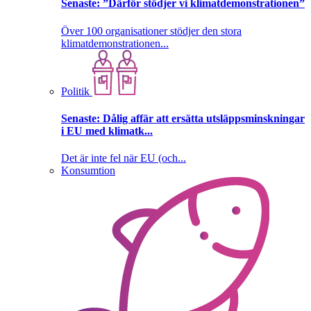
Senaste:
”Därför stödjer vi klimatdemonstrationen”
Över 100 organisationer stödjer den stora
klimatdemonstrationen...
Politik
Senaste:
Dålig affär att ersätta utsläppsminskningar
i EU med klimatk...
Det är inte fel när EU (och...
Konsumtion