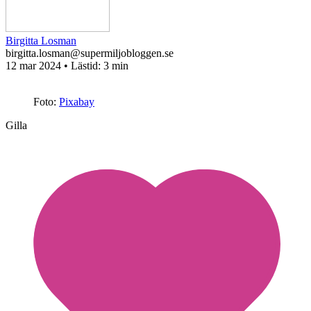
Birgitta Losman
birgitta.losman@supermiljobloggen.se
12 mar 2024
• Lästid:
3 min
Foto:
Pixabay
Gilla