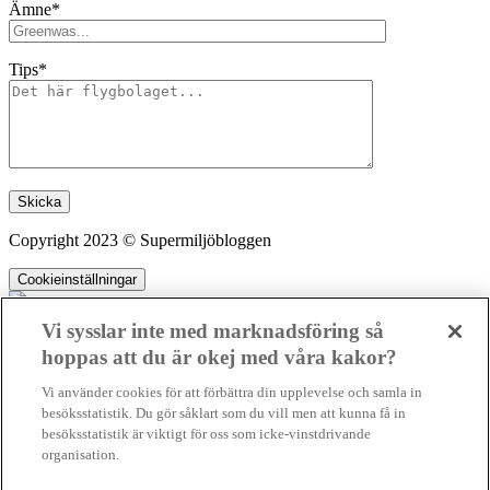
Ämne*
Tips*
Lämna detta fält tomt.
Copyright 2023 © Supermiljöbloggen
Cookieinställningar
Vi sysslar inte med marknadsföring så
hoppas att du är okej med våra kakor?
SMB kämpar för en hållbar framtid. Sedan starten 2010 har vår
Vi använder cookies för att förbättra din upplevelse och samla in
ideella redaktion drivit miljödebatten framåt genom nyhetsbevakning
besöksstatistik. Du gör såklart som du vill men att kunna få in
och granskningar. Nu vill vi utveckla vårt arbete – och vi hoppas att
besöksstatistik är viktigt för oss som icke-vinstdrivande
du vill hjälpa oss.
organisation.
Stötta vårt arbete genom att swisha en slant till