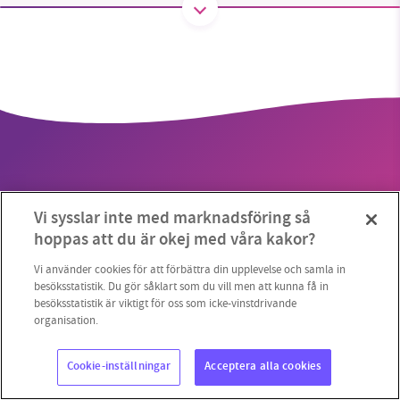
1231368703
Läs vad vi vill göra
Vi sysslar inte med marknadsföring så
hoppas att du är okej med våra kakor?
Copyright 2023 © Supermiljöbloggen
Cookieinställningar
Vi använder cookies för att förbättra din upplevelse och samla in
besöksstatistik. Du gör såklart som du vill men att kunna få in
besöksstatistik är viktigt för oss som icke-vinstdrivande
organisation.
Cookie-inställningar
Acceptera alla cookies