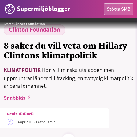
Supermiljöbloggen
Stötta SMB
HEM
Foto:
BY-NC-SA
Start
/
Clinton Foundation
OMRÅDEN
Clinton Foundation
MILJÖFAKTA
8 saker du vill veta om Hillary
Clintons klimatpolitik
OM OSS
KLIMATPOLITIK
Hon vill minska utsläppen men
SMB kämpar för en hållbar framtid. Sedan
uppmuntrar länder till fracking, en tvetydig klimatpolitik
starten 2010 har vår ideella redaktion drivit
Sök
Sparade inlägg
Tipsa oss
är bara förnamnet.
miljödebatten framåt genom
nyhetsbevakning och granskningar. Nu vill vi
Snabbläs
Facebook
Instagram
BlueSky
utveckla vårt arbete – och vi hoppas att du
vill hjälpa oss.
Deniz Tütüncü
Threads
LinkedIn
14 apr 2015
• Lästid:
3 min
Stötta vårt arbete genom att swisha en slant till