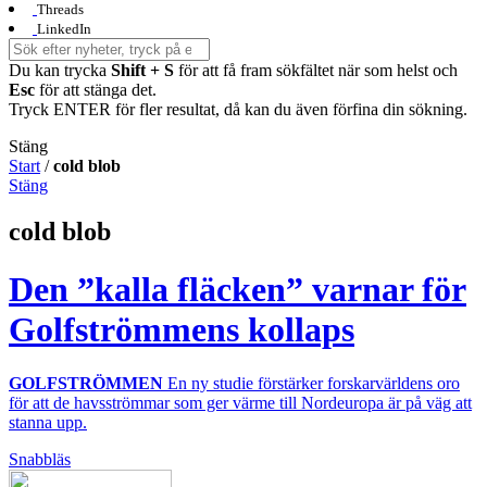
Threads
LinkedIn
Du kan trycka
Shift + S
för att få fram sökfältet när som helst och
Esc
för att stänga det.
Tryck ENTER för fler resultat, då kan du även förfina din sökning.
Stäng
Start
/
cold blob
Stäng
cold blob
Den ”kalla fläcken” varnar för
Golfströmmens kollaps
GOLFSTRÖMMEN
En ny studie förstärker forskarvärldens oro
för att de havsströmmar som ger värme till Nordeuropa är på väg att
stanna upp.
Snabbläs