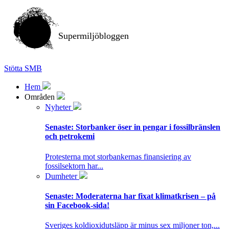
Supermiljöbloggen
Stötta SMB
Hem
Områden
Nyheter
Senaste:
Storbanker öser in pengar i fossilbränslen
och petrokemi
Protesterna mot storbankernas finansiering av
fossilsektorn har...
Dumheter
Senaste:
Moderaterna har fixat klimatkrisen – på
sin Facebook-sida!
Sveriges koldioxidutsläpp är minus sex miljoner ton,...