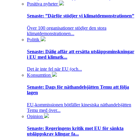
Positiva nyheter
Senaste:
”Därför stödjer vi klimatdemonstrationen”
Över 100 organisationer stödjer den stora
klimatdemonstrationen...
Politik
Senaste:
Dålig affär att ersätta utsläppsminskningar
i EU med klimatk...
Det är inte fel när EU (och...
Konsumtion
Senaste:
Dags för näthandelsjätten Temu att följa
lagen
EU-kommissionen bötfäller kinesiska näthandelsjätten
Temu med över...
Opinion
Senaste:
Regeringens kritik mot EU för sänkta
utsläppskrav klingar fa...