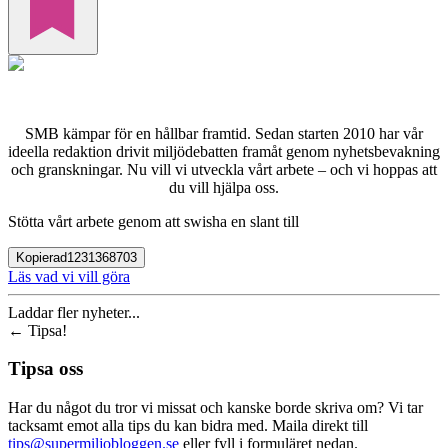
SMB kämpar för en hållbar framtid. Sedan starten 2010 har vår
ideella redaktion drivit miljödebatten framåt genom nyhetsbevakning
och granskningar. Nu vill vi utveckla vårt arbete – och vi hoppas att
du vill hjälpa oss.
Stötta vårt arbete genom att swisha en slant till
Kopierad
1231368703
Läs vad vi vill göra
Laddar fler nyheter...
←
Tipsa!
Tipsa oss
Har du något du tror vi missat och kanske borde skriva om? Vi tar
tacksamt emot alla tips du kan bidra med. Maila direkt till
tips@supermiljobloggen.se
eller fyll i formuläret nedan.