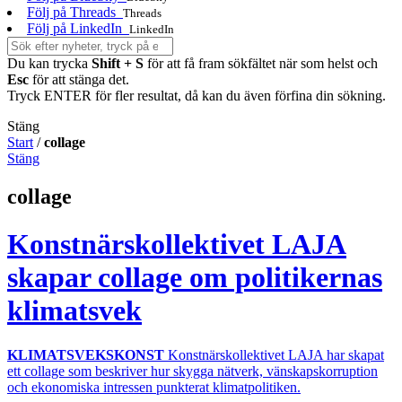
Följ på Threads
Threads
Följ på LinkedIn
LinkedIn
Du kan trycka
Shift + S
för att få fram sökfältet när som helst och
Esc
för att stänga det.
Tryck ENTER för fler resultat, då kan du även förfina din sökning.
Stäng
Start
/
collage
Stäng
collage
Konstnärskollektivet LAJA
skapar collage om politikernas
klimatsvek
KLIMATSVEKSKONST
Konstnärskollektivet LAJA har skapat
ett collage som beskriver hur skygga nätverk, vänskapskorruption
och ekonomiska intressen punkterat klimatpolitiken.