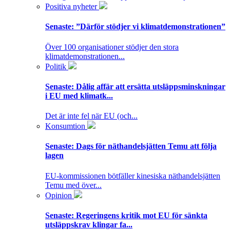
Positiva nyheter
Senaste:
”Därför stödjer vi klimatdemonstrationen”
Över 100 organisationer stödjer den stora
klimatdemonstrationen...
Politik
Senaste:
Dålig affär att ersätta utsläppsminskningar
i EU med klimatk...
Det är inte fel när EU (och...
Konsumtion
Senaste:
Dags för näthandelsjätten Temu att följa
lagen
EU-kommissionen bötfäller kinesiska näthandelsjätten
Temu med över...
Opinion
Senaste:
Regeringens kritik mot EU för sänkta
utsläppskrav klingar fa...