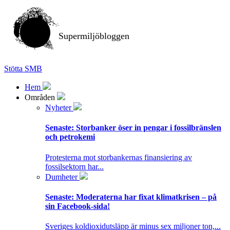
Supermiljöbloggen
Stötta SMB
Hem
Områden
Nyheter
Senaste:
Storbanker öser in pengar i fossilbränslen
och petrokemi
Protesterna mot storbankernas finansiering av
fossilsektorn har...
Dumheter
Senaste:
Moderaterna har fixat klimatkrisen – på
sin Facebook-sida!
Sveriges koldioxidutsläpp är minus sex miljoner ton,...