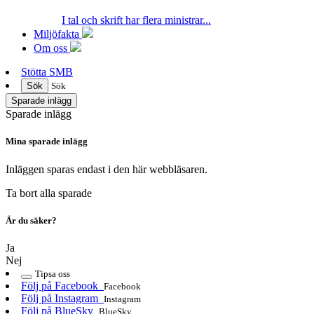
I tal och skrift har flera ministrar...
Miljöfakta
Om oss
Stötta SMB
Sök
Sök
Sparade inlägg
Sparade inlägg
Mina sparade inlägg
Inläggen sparas endast i den här webbläsaren.
Ta bort alla sparade
Är du säker?
Ja
Nej
Tipsa oss
Följ på Facebook
Facebook
Följ på Instagram
Instagram
Följ på BlueSky
BlueSky