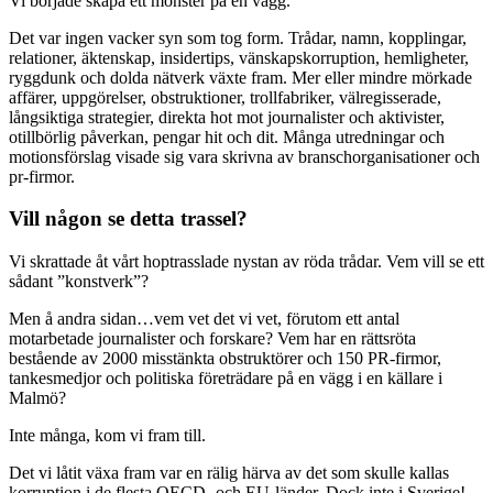
Vi började skapa ett mönster på en vägg.
Det var ingen vacker syn som tog form. Trådar, namn, kopplingar,
relationer, äktenskap, insidertips, vänskapskorruption, hemligheter,
ryggdunk och dolda nätverk växte fram. Mer eller mindre mörkade
affärer, uppgörelser, obstruktioner, trollfabriker, välregisserade,
långsiktiga strategier, direkta hot mot journalister och aktivister,
otillbörlig påverkan, pengar hit och dit. Många utredningar och
motionsförslag visade sig vara skrivna av branschorganisationer och
pr-firmor.
Vill någon se detta trassel?
Vi skrattade åt vårt hoptrasslade nystan av röda trådar. Vem vill se ett
sådant ”konstverk”?
Men å andra sidan…vem vet det vi vet, förutom ett antal
motarbetade journalister och forskare? Vem har en rättsröta
bestående av 2000 misstänkta obstruktörer och 150 PR-firmor,
tankesmedjor och politiska företrädare på en vägg i en källare i
Malmö?
Inte många, kom vi fram till.
Det vi låtit växa fram var en rälig härva av det som skulle kallas
korruption i de flesta OECD- och EU-länder. Dock inte i Sverige!