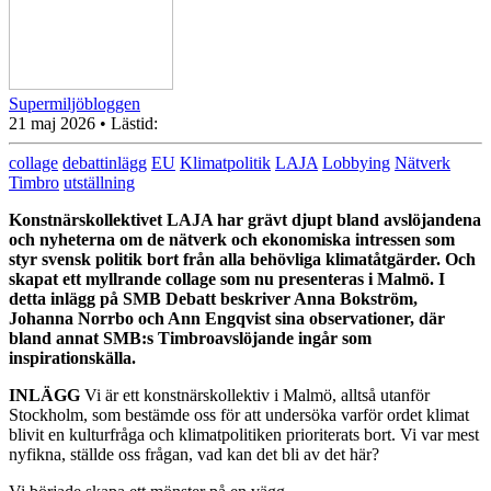
Supermiljöbloggen
21 maj 2026
• Lästid:
collage
debattinlägg
EU
Klimatpolitik
LAJA
Lobbying
Nätverk
Timbro
utställning
Konstnärskollektivet LAJA har grävt djupt bland avslöjandena
och nyheterna om de nätverk och ekonomiska intressen som
styr svensk politik bort från alla behövliga klimatåtgärder. Och
skapat ett myllrande collage som nu presenteras i Malmö. I
detta inlägg på SMB Debatt beskriver Anna Bokström,
Johanna Norrbo och Ann Engqvist sina observationer, där
bland annat SMB:s Timbroavslöjande ingår som
inspirationskälla.
INLÄGG
Vi är ett konstnärskollektiv i Malmö, alltså utanför
Stockholm, som bestämde oss för att undersöka varför ordet klimat
blivit en kulturfråga och klimatpolitiken prioriterats bort. Vi var mest
nyfikna, ställde oss frågan, vad kan det bli av det här?