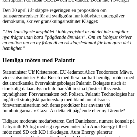
Den 30 april i år släppte regeringen en proposition om
transparensregister för att synliggöra hur lobbyister undergräver
demokratin, skriver granskningsinstitutet Klägget:
”Det konstigaste kryphålet i lobbyregistret är att det inte omfattar
nya frågor utan bara ”pågående ärenden”. Om en lobbyist skriver
en motion om en ny fråga åt en riksdagsledamot får han göra det i
hemlighet.”
Hemliga möten med Palantir
Statsminister Ulf Kristersson, EU-ledamot Alice Teodorescu Måwe,
vice statsminister Ebba Busch med flera har haft hemliga möten med
det amerikanska övervakningsbolaget Palantir. Bolagets nisch är
storskalig dataanalys och de har sålt in sina tjänster till svenska
myndigheter, Försvarsmakten och Polisen. Palantir Technologies har
ingått ett strategiskt partnerskap med bland annat Israels
försvarsministerium och deras produkter har använts vid
bombningarna av Gaza. Är detta ett pågående eller nytt ärende?
Tidigare moderate medarbetaren
Carl Danielsson, numera konsult på
Labyrinth PA tog med sig representanter från Aura Energy till ett
möte med SD och KD i riksdagen. Aura Energy planerar