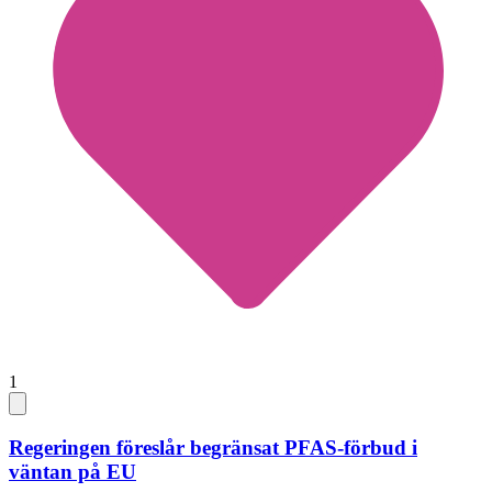
1
Regeringen föreslår begränsat PFAS-förbud i
väntan på EU