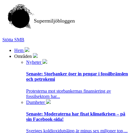
Supermiljöbloggen
Stötta SMB
Hem
Områden
Nyheter
Senaste:
Storbanker öser in pengar i fossilbränslen
och petrokemi
Protesterna mot storbankernas finansiering av
fossilsektorn har...
Dumheter
Senaste:
Moderaterna har fixat klimatkrisen – på
sin Facebook-sida!
Sveriges koldioxidutsläpp är minus sex miljoner ton,...