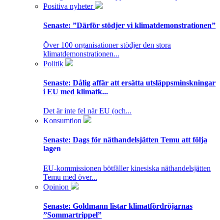
Positiva nyheter
Senaste:
”Därför stödjer vi klimatdemonstrationen”
Över 100 organisationer stödjer den stora
klimatdemonstrationen...
Politik
Senaste:
Dålig affär att ersätta utsläppsminskningar
i EU med klimatk...
Det är inte fel när EU (och...
Konsumtion
Senaste:
Dags för näthandelsjätten Temu att följa
lagen
EU-kommissionen bötfäller kinesiska näthandelsjätten
Temu med över...
Opinion
Senaste:
Goldmann listar klimatfördröjarnas
”Sommartrippel”