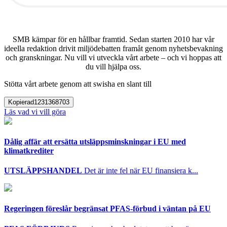
SMB kämpar för en hållbar framtid. Sedan starten 2010 har vår
ideella redaktion drivit miljödebatten framåt genom nyhetsbevakning
och granskningar. Nu vill vi utveckla vårt arbete – och vi hoppas att
du vill hjälpa oss.
Stötta vårt arbete genom att swisha en slant till
Kopierad
1231368703
Läs vad vi vill göra
Dålig affär att ersätta utsläppsminskningar i EU med
klimatkrediter
UTSLÄPPSHANDEL
Det är inte fel när EU finansiera k...
Regeringen föreslår begränsat PFAS-förbud i väntan på EU