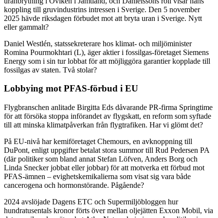
uranbrytning i Oviken i Jämtland, och Danielssons roll visar hans
koppling till gruvindustrins intressen i Sverige. Den 5 november
2025 hävde riksdagen förbudet mot att bryta uran i Sverige. Nytt
eller gammalt?
Daniel Westlén, statssekreterare hos klimat- och miljöminister
Romina Pourmokhtari (L), äger aktier i fossilgas-företaget Siemens
Energy som i sin tur lobbat för att möjliggöra garantier kopplade till
fossilgas av staten. Två stolar?
Lobbying mot PFAS-förbud i EU
Flygbranschen anlitade Birgitta Eds
dåvarande
PR-firma Springtime
för att försöka stoppa införandet av flygskatt, en reform som syftade
till att minska klimatpåverkan från flygtrafiken. Har vi glömt det?
På EU-nivå har kemiföretaget Chemours, en avknoppning till
DuPont, enligt uppgifter betalat stora summor till Rud Pedersen PA
(där politiker som bland annat Stefan Löfven, Anders Borg och
Linda Snecker jobbat eller jobbar) för att motverka ett förbud mot
PFAS-ämnen – evighetskemikalierna som visat sig vara både
cancerogena och hormonstörande. Pågående?
2024 avslöjade Dagens ETC och Supermiljöbloggen hur
hundratusentals kronor förts över mellan oljejätten Exxon Mobil, via