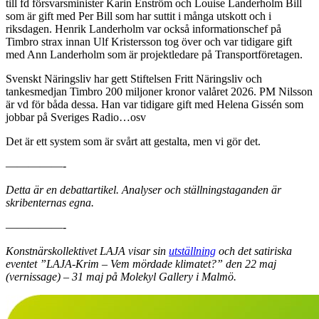
till fd försvarsminister Karin Enström och Louise Landerholm Bill
som är gift med Per Bill som har suttit i många utskott och i
riksdagen. Henrik Landerholm var också informationschef på
Timbro strax innan Ulf Kristersson tog över och var tidigare gift
med Ann Landerholm som är projektledare på Transportföretagen.
Svenskt Näringsliv har gett Stiftelsen Fritt Näringsliv och
tankesmedjan Timbro 200 miljoner kronor valåret 2026. PM Nilsson
är vd för båda dessa. Han var tidigare gift med Helena Gissén som
jobbar på Sveriges Radio…osv
Det är ett system som är svårt att gestalta, men vi gör det.
—————-
Detta är en debattartikel. Analyser och ställningstaganden är
skribenternas egna.
—————-
Konstnärskollektivet LAJA visar sin
utställning
och det satiriska
eventet ”LAJA-Krim – Vem mördade klimatet?” den 22 maj
(vernissage) – 31 maj på Molekyl Gallery i Malmö.