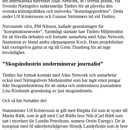
det amerikanska nätverket Atlas Network, in i svensk politik, via
Svenskt Näringslivs tankesmedja Timbro för att påverka den
svenska klimatpolitiken och motverka ”domedagsprofetior”. Detta
under Ulf Kristerssons och Gunnar Strömmers tid vid Timbro.
Nuvarande vd:n, PM Nilsson, kallade granskningen
för
”konspirationsteorier”. Samtidigt startade han Timbro Miljöinstitut
för att förvilla debatten och fortsatte samarbeta med Atlas Network,
finansierat av bland andra oljepamparna Koch.
Hans projektledare
klär exempelvis gärna ut sig till Greta Thunberg för att inge
trovärdighet.
”Skogsindustrin underminerar journalist”
Timbro har fortsatt kontakt med Atlas Network och samarbetar
också med Näringslivets Mediainstitut som har tagit emot pengar
från Skogsindustrierna för att sänka och underminera journalisten
Lisa Röstlunds granskning av just skogsindustrin.
Och så här fortsätter det:
Statsminister Ulf Kristersson är gift med Birgitta Ed som är syster till
Marita Bildt, som är gift med Carl Bildts bror Nils (Carl Bildt som
satt i styrelsen för Lundin Petroleum, numera Orrön Energy). De är
kompisar med fd säkerhetsrådgivare Henrik Landerholm som är bror