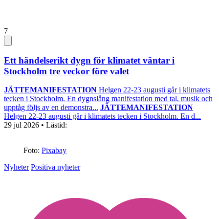
7
Ett händelserikt dygn för klimatet väntar i
Stockholm tre veckor före valet
JÄTTEMANIFESTATION
Helgen 22-23 augusti går i klimatets
tecken i Stockholm. En dygnslång manifestation med tal, musik och
upptåg följs av en demonstra...
JÄTTEMANIFESTATION
Helgen 22-23 augusti går i klimatets tecken i Stockholm. En d...
29 jul 2026
• Lästid:
Foto:
Pixabay
Nyheter
Positiva nyheter