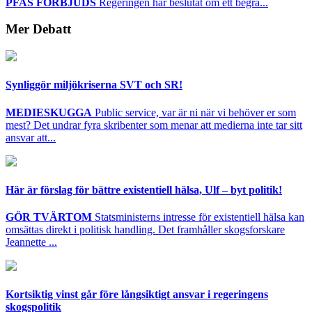
PFAS FÖRBJUDS
Regeringen har beslutat om ett begrä...
Mer Debatt
Synliggör miljökriserna SVT och SR!
MEDIESKUGGA
Public service, var är ni när vi behöver er som
mest? Det undrar fyra skribenter som menar att medierna inte tar sitt
ansvar att...
Här är förslag för bättre existentiell hälsa, Ulf – byt politik!
GÖR TVÄRTOM
Statsministerns intresse för existentiell hälsa kan
omsättas direkt i politisk handling. Det framhåller skogsforskare
Jeannette ...
Kortsiktig vinst går före långsiktigt ansvar i regeringens
skogspolitik