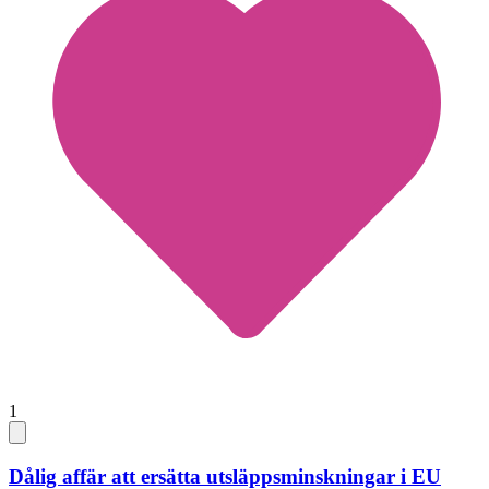
1
Dålig affär att ersätta utsläppsminskningar i EU