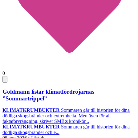
0
Goldmann listar klimatfördröjarnas
”Sommartrippel”
KLIMATKRUMBUKTER
Sommaren går till historien för dina
dödliga skogsbränder och extremhetta. Men även för all
faktaförvrängning, skriver SMB:s krönikör...
KLIMATKRUMBUKTER
Sommaren går till historien för dina
dödliga skogsbränder och e...
08 aug 2026
• Lästid: