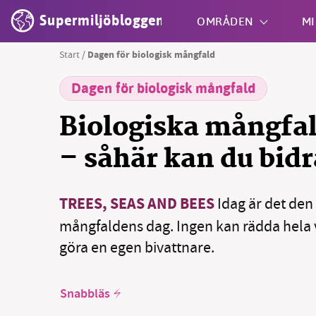
Supermiljöbloggen
OMRÅDEN
MI
Start
/
Dagen för biologisk mångfald
Dagen för biologisk mångfald
Shift + S
Biologiska mångfa
– såhär kan du bidr
TREES, SEAS AND BEES
Idag är det den
SM
mångfaldens dag. Ingen kan rädda hela 
nyhe
göra en egen bivattnare.
Snabbläs