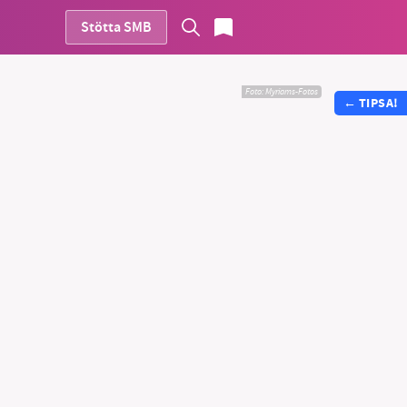
Stötta SMB
Foto:
Myriams-Fotos
←
TIPSA!
vår
ete –