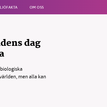
LJÖFAKTA
OM OSS
Esc
ldens dag
a
 biologiska
B kämpar för en hållbar framtid. Sedan starten 2010 har 
ideella redaktion drivit miljödebatten framåt genom
världen, men alla kan
tsbevakning och granskningar. Nu vill vi utveckla vårt arb
och vi hoppas att du vill hjälpa oss.
Stötta vårt arbete genom att swisha en slant till