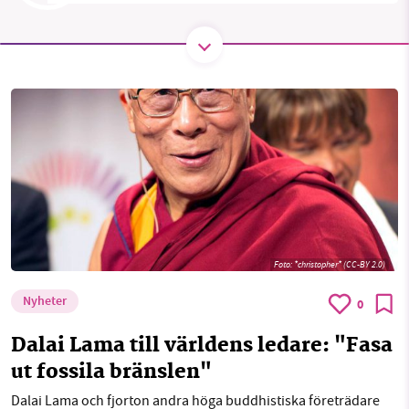
1231368703
Läs vad vi vill göra
Foto:
*christopher* (CC-BY 2.0)
Nyheter
0
Dalai Lama till världens ledare: "Fasa
ut fossila bränslen"
Dalai Lama och fjorton andra höga buddhistiska företrädare