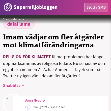
Supermiljöbloggen
Stötta SMB
Foto:
lapping från Pixabay
HEM
Start
/
dalai lama
dalai lama
OMRÅDEN
Imam vädjar om fler åtgärder
MILJÖFAKTA
mot klimatförändringarna
OM OSS
RELIGION FÖR KLIMATET
Klimatproblemen har länge
SMB kämpar för en hållbar framtid. Sedan
uppmärksammas av religiösa ledare. Nu senast av den
starten 2010 har vår ideella redaktion drivit
egyptiska imamen Al-Azhar Ahmed el-Tayeb som på
Sök
Sparade inlägg
Tipsa oss
miljödebatten framåt genom
Twitter nyligen vädjade om fler åtgärder f...
nyhetsbevakning och granskningar. Nu vill vi
utveckla vårt arbete – och vi hoppas att du
Snabbläs
Facebook
Instagram
BlueSky
vill hjälpa oss.
Threads
LinkedIn
Anna Nyquist
Stötta vårt arbete genom att swisha en slant till
03 aug 2021
• Lästid:
2 min