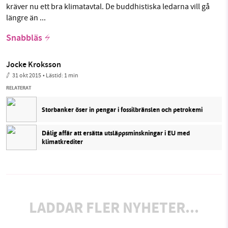
kräver nu ett bra klimatavtal. De buddhistiska ledarna vill gå
längre än ...
Snabbläs
Jocke Kroksson
31 okt 2015
• Lästid:
1 min
RELATERAT
Storbanker öser in pengar i fossilbränslen och petrokemi
Dålig affär att ersätta utsläppsminskningar i EU med
klimatkrediter
LADDAR FLER NYHETER...