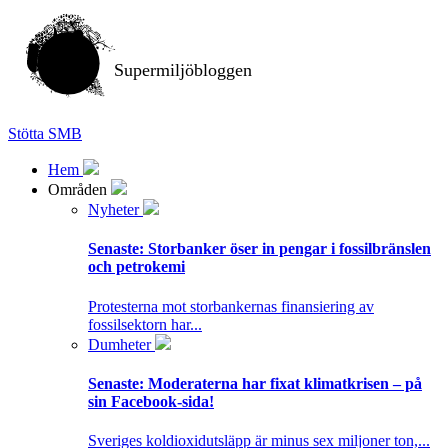
Supermiljöbloggen
Stötta SMB
Hem
Områden
Nyheter
Senaste:
Storbanker öser in pengar i fossilbränslen
och petrokemi
Protesterna mot storbankernas finansiering av
fossilsektorn har...
Dumheter
Senaste:
Moderaterna har fixat klimatkrisen – på
sin Facebook-sida!
Sveriges koldioxidutsläpp är minus sex miljoner ton,...