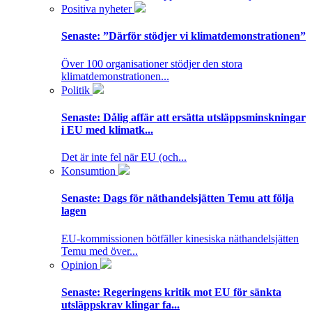
Positiva nyheter
Senaste:
”Därför stödjer vi klimatdemonstrationen”
Över 100 organisationer stödjer den stora
klimatdemonstrationen...
Politik
Senaste:
Dålig affär att ersätta utsläppsminskningar
i EU med klimatk...
Det är inte fel när EU (och...
Konsumtion
Senaste:
Dags för näthandelsjätten Temu att följa
lagen
EU-kommissionen bötfäller kinesiska näthandelsjätten
Temu med över...
Opinion
Senaste:
Regeringens kritik mot EU för sänkta
utsläppskrav klingar fa...