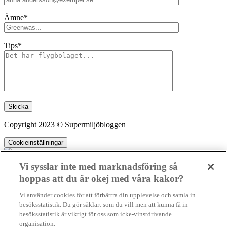
Ämne*
Tips*
Lämna detta fält tomt.
Copyright 2023 © Supermiljöbloggen
Cookieinställningar
Vi sysslar inte med marknadsföring så
hoppas att du är okej med våra kakor?
SMB kämpar för en hållbar framtid. Sedan starten 2010 har vår
Vi använder cookies för att förbättra din upplevelse och samla in
ideella redaktion drivit miljödebatten framåt genom nyhetsbevakning
besöksstatistik. Du gör såklart som du vill men att kunna få in
och granskningar. Nu vill vi utveckla vårt arbete – och vi hoppas att
besöksstatistik är viktigt för oss som icke-vinstdrivande
du vill hjälpa oss.
organisation.