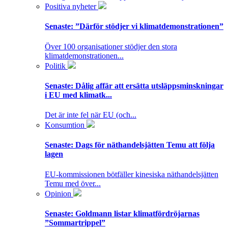
Positiva nyheter
Senaste:
”Därför stödjer vi klimatdemonstrationen”
Över 100 organisationer stödjer den stora
klimatdemonstrationen...
Politik
Senaste:
Dålig affär att ersätta utsläppsminskningar
i EU med klimatk...
Det är inte fel när EU (och...
Konsumtion
Senaste:
Dags för näthandelsjätten Temu att följa
lagen
EU-kommissionen bötfäller kinesiska näthandelsjätten
Temu med över...
Opinion
Senaste:
Goldmann listar klimatfördröjarnas
”Sommartrippel”