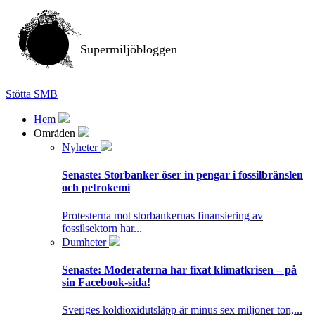
Supermiljöbloggen
Stötta SMB
Hem
Områden
Nyheter
Senaste:
Storbanker öser in pengar i fossilbränslen
och petrokemi
Protesterna mot storbankernas finansiering av
fossilsektorn har...
Dumheter
Senaste:
Moderaterna har fixat klimatkrisen – på
sin Facebook-sida!
Sveriges koldioxidutsläpp är minus sex miljoner ton,...