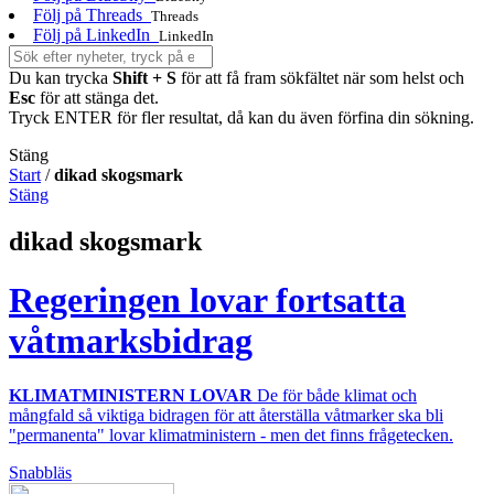
Följ på Threads
Threads
Följ på LinkedIn
LinkedIn
Du kan trycka
Shift + S
för att få fram sökfältet när som helst och
Esc
för att stänga det.
Tryck ENTER för fler resultat, då kan du även förfina din sökning.
Stäng
Start
/
dikad skogsmark
Stäng
dikad skogsmark
Regeringen lovar fortsatta
våtmarksbidrag
KLIMATMINISTERN LOVAR
De för både klimat och
mångfald så viktiga bidragen för att återställa våtmarker ska bli
"permanenta" lovar klimatministern - men det finns frågetecken.
Snabbläs