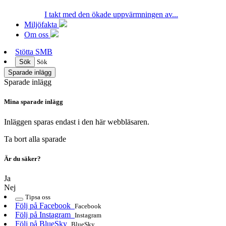
I takt med den ökade uppvärmningen av...
Miljöfakta
Om oss
Stötta SMB
Sök
Sök
Sparade inlägg
Sparade inlägg
Mina sparade inlägg
Inläggen sparas endast i den här webbläsaren.
Ta bort alla sparade
Är du säker?
Ja
Nej
Tipsa oss
Följ på Facebook
Facebook
Följ på Instagram
Instagram
Följ på BlueSky
BlueSky