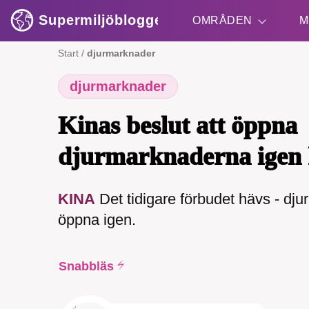
Supermiljöbloggen
OMRÅDEN
M
Start
/
djurmarknader
djurmarknader
Shift + S
Kinas beslut att öppna
djurmarknaderna igen k
KINA
Det tidigare förbudet hävs - dju
öppna igen.
Snabbläs