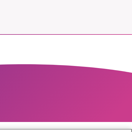
r vår
vårt