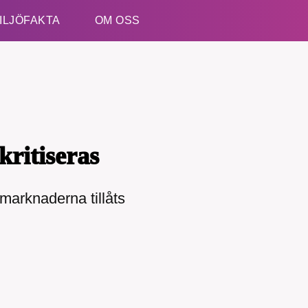
ILJÖFAKTA
OM OSS
Esc
ritiseras
rmarknaderna tillåts