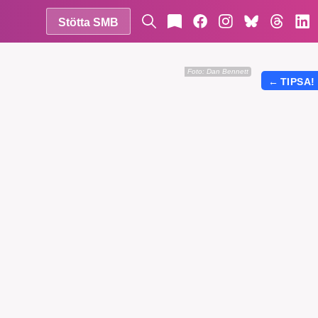
Stötta SMB
Foto:
Dan Bennett
←
TIPSA!