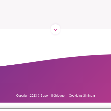
kämpar för en hållbar framtid. Sedan starten 2010 ha
ideella redaktion drivit miljödebatten framåt genom
etsbevakning och granskningar. Nu vill vi utveckla 
arbete – och vi hoppas att du vill hjälpa oss.
Stötta vårt arbete genom att swisha en slant till
1231368703
Läs vad vi vill göra
Copyright 2023 © Supermiljöbloggen
Cookieinställningar