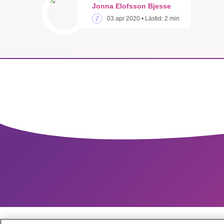
Jonna Elofsson Bjesse
03 apr 2020
• Lästid:
2 min
SMB 
nyh