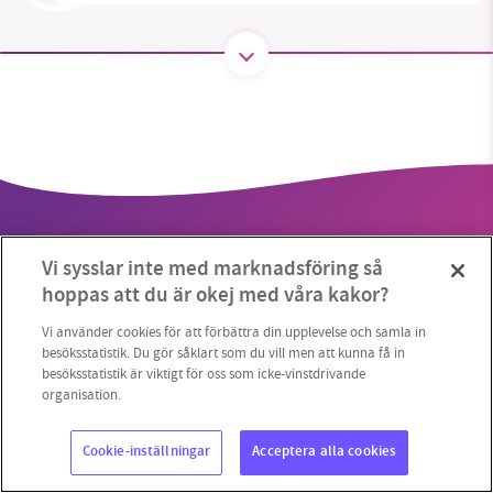
SMB kämpar för en hållbar framtid. Sedan
starten 2010 har vår ideella redaktion drivit
miljödebatten framåt genom
nyhetsbevakning och granskningar. Nu vill vi
utveckla vårt arbete – och vi hoppas att du
vill hjälpa oss.
Vi sysslar inte med marknadsföring så
Stötta vårt arbete genom att swisha en slant till
hoppas att du är okej med våra kakor?
1231368703
Vi använder cookies för att förbättra din upplevelse och samla in
Copyright 2023 © Supermiljöbloggen
Cookieinställningar
besöksstatistik. Du gör såklart som du vill men att kunna få in
besöksstatistik är viktigt för oss som icke-vinstdrivande
Läs vad vi vill göra
organisation.
Cookie-inställningar
Acceptera alla cookies