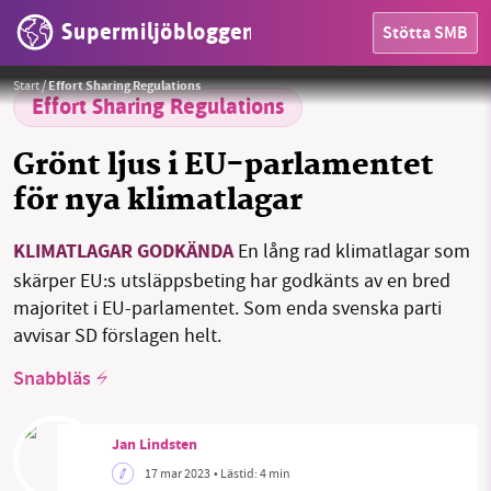
Supermiljöbloggen
Stötta SMB
HEM
Foto:
FreeImages
Start
/
Effort Sharing Regulations
OMRÅDEN
Effort Sharing Regulations
MILJÖFAKTA
Grönt ljus i EU-parlamentet
för nya klimatlagar
OM OSS
KLIMATLAGAR GODKÄNDA
En lång rad klimatlagar som
skärper EU:s utsläppsbeting har godkänts av en bred
Sök
Sparade inlägg
Tipsa oss
majoritet i EU-parlamentet. Som enda svenska parti
avvisar SD förslagen helt.
Facebook
Instagram
BlueSky
Snabbläs
Threads
LinkedIn
Jan Lindsten
17 mar 2023
• Lästid:
4 min