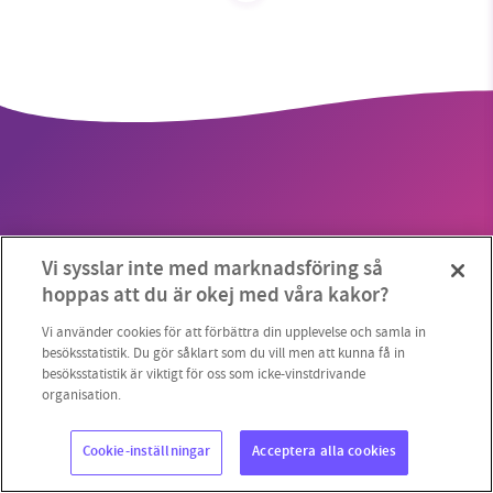
SMB kämpar för en hållbar framtid. Sedan
starten 2010 har vår ideella redaktion drivit
miljödebatten framåt genom
nyhetsbevakning och granskningar. Nu vill vi
utveckla vårt arbete – och vi hoppas att du
vill hjälpa oss.
Vi sysslar inte med marknadsföring så
Stötta vårt arbete genom att swisha en slant till
Copyright 2023 © Supermiljöbloggen
Cookieinställningar
hoppas att du är okej med våra kakor?
1231368703
Vi använder cookies för att förbättra din upplevelse och samla in
besöksstatistik. Du gör såklart som du vill men att kunna få in
besöksstatistik är viktigt för oss som icke-vinstdrivande
Läs vad vi vill göra
organisation.
Cookie-inställningar
Acceptera alla cookies