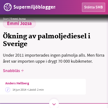
Supermiljöbloggen
Stötta SMB
HEM
Foto:
Oka Budhi, Greenpeace
Start
/
Emmi Jozsa
OMRÅDEN
Emmi Jozsa
MILJÖFAKTA
Ökning av palmoljediesel i
Sverige
OM OSS
Under 2011 importerades ingen palmolja alls. Men förra
året var importen uppe i drygt 70 000 kubikmeter.
Sök
Sparade inlägg
Tipsa oss
Snabbläs
Facebook
Instagram
BlueSky
Anders Hellberg
14 jun 2014
• Lästid:
2 min
Threads
LinkedIn