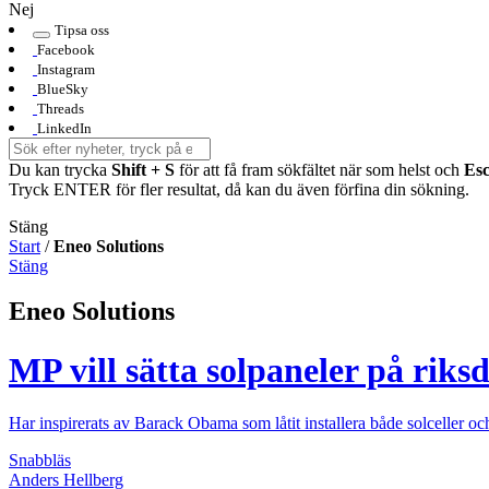
Nej
Tipsa oss
Facebook
Instagram
BlueSky
Threads
LinkedIn
Du kan trycka
Shift + S
för att få fram sökfältet när som helst och
Es
Tryck ENTER för fler resultat, då kan du även förfina din sökning.
Stäng
Start
/
Eneo Solutions
Stäng
Eneo Solutions
MP vill sätta solpaneler på riks
Har inspirerats av Barack Obama som låtit installera både solceller oc
Snabbläs
Anders Hellberg