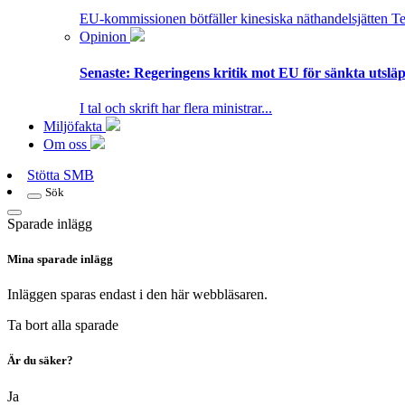
EU-kommissionen bötfäller kinesiska näthandelsjätten T
Opinion
Senaste:
Regeringens kritik mot EU för sänkta utsläpp
I tal och skrift har flera ministrar...
Miljöfakta
Om oss
Stötta SMB
Sök
Sparade inlägg
Mina sparade inlägg
Inläggen sparas endast i den här webbläsaren.
Ta bort alla sparade
Är du säker?
Ja