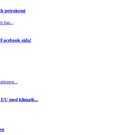
och petrokemi
n har...
 Facebook-sida!
ationen...
i EU med klimatk...
gen