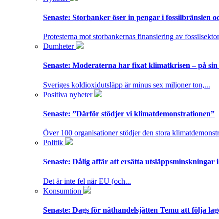
Senaste:
Storbanker öser in pengar i fossilbränslen 
Protesterna mot storbankernas finansiering av fossilsektor
Dumheter
Senaste:
Moderaterna har fixat klimatkrisen – på sin
Sveriges koldioxidutsläpp är minus sex miljoner ton,...
Positiva nyheter
Senaste:
”Därför stödjer vi klimatdemonstrationen”
Över 100 organisationer stödjer den stora klimatdemonstr
Politik
Senaste:
Dålig affär att ersätta utsläppsminskningar 
Det är inte fel när EU (och...
Konsumtion
Senaste:
Dags för näthandelsjätten Temu att följa la