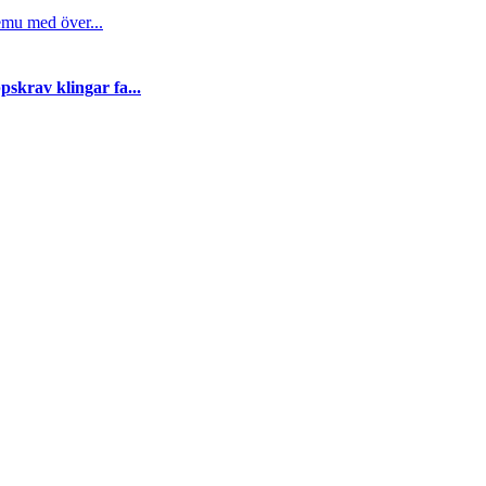
emu med över...
skrav klingar fa...