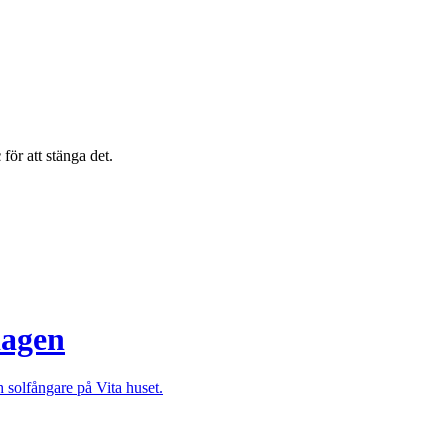
c
för att stänga det.
dagen
h solfångare på Vita huset.