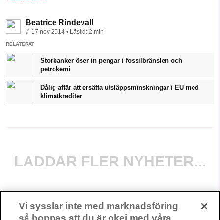
Beatrice Rindevall
17 nov 2014
• Lästid:
2 min
RELATERAT
Storbanker öser in pengar i fossilbränslen och
petrokemi
Dålig affär att ersätta utsläppsminskningar i EU med
klimatkrediter
LADDAR FLER NYHETER...
Vi sysslar inte med marknadsföring
så hoppas att du är okej med våra