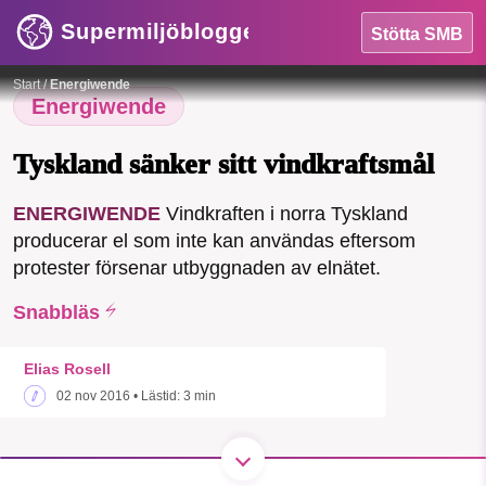
Supermiljöbloggen
Stötta SMB
Foto:
Tony Webster
HEM
Start
/
Energiwende
Energiwende
OMRÅDEN
Tyskland sänker sitt vindkraftsmål
MILJÖFAKTA
ENERGIWENDE
Vindkraften i norra Tyskland
OM OSS
producerar el som inte kan användas eftersom
protester försenar utbyggnaden av elnätet.
Snabbläs
Sök
Sparade inlägg
Tipsa oss
Elias Rosell
Facebook
Instagram
BlueSky
02 nov 2016
• Lästid:
3 min
Threads
LinkedIn