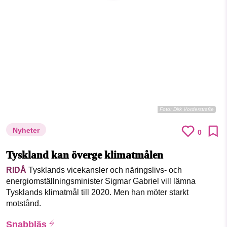
SMB kämpar för en hållbar framtid. Sedan
starten 2010 har vår ideella redaktion
drivit miljödebatten framåt genom
nyhetsbevakning och granskningar. Nu
vill vi utveckla vårt arbete – och vi
hoppas att du vill hjälpa oss.
Foto:
Dirk Vorderstraße
Stötta vårt arbete genom att swisha en slant till
Nyheter
0
1231368703
Tyskland kan överge klimatmålen
RIDÅ
Tysklands vicekansler och näringslivs- och
Läs vad vi vill göra
energiomställningsminister Sigmar Gabriel vill lämna
Tysklands klimatmål till 2020. Men han möter starkt
motstånd.
Snabbläs