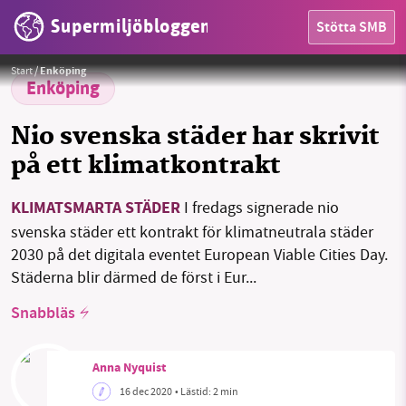
Supermiljöbloggen
Stötta SMB
Stockholm
Foto:
David Mark från Pixabay
HEM
Start
/
Enköping
Enköping
OMRÅDEN
Nio svenska städer har skrivit
MILJÖFAKTA
på ett klimatkontrakt
OM OSS
KLIMATSMARTA STÄDER
I fredags signerade nio
svenska städer ett kontrakt för klimatneutrala städer
2030 på det digitala eventet European Viable Cities Day.
Sök
Sparade inlägg
Tipsa oss
Städerna blir därmed de först i Eur...
Snabbläs
Facebook
Instagram
BlueSky
Threads
LinkedIn
Anna Nyquist
16 dec 2020
• Lästid:
2 min