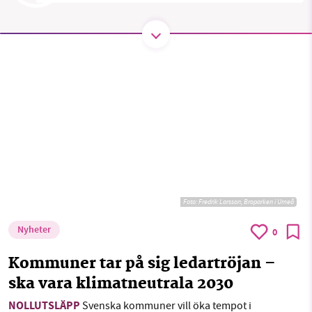
SMB kämpar för en hållbar framtid. Sedan
starten 2010 har vår ideella redaktion drivit
miljödebatten framåt genom
nyhetsbevakning och granskningar. Nu vill vi
utveckla vårt arbete – och vi hoppas att du
vill hjälpa oss.
Stötta vårt arbete genom att swisha en slant till
Foto:
Fredrik Larsson, Broparken i Umeå
1231368703
Nyheter
0
Läs vad vi vill göra
Kommuner tar på sig ledartröjan –
ska vara klimatneutrala 2030
NOLLUTSLÄPP
Svenska kommuner vill öka tempot i