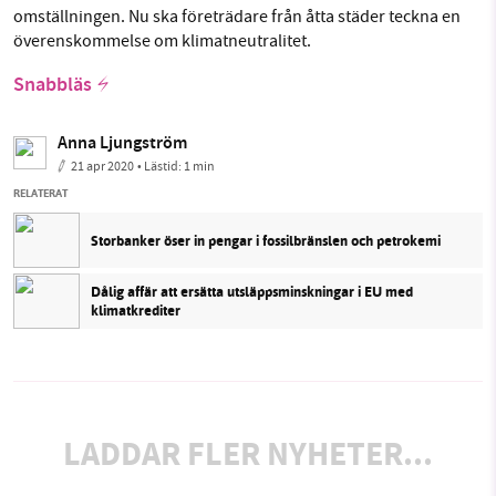
omställningen. Nu ska företrädare från åtta städer teckna en
överenskommelse om klimatneutralitet.
Snabbläs
Anna Ljungström
21 apr 2020
• Lästid:
1 min
RELATERAT
Storbanker öser in pengar i fossilbränslen och petrokemi
Dålig affär att ersätta utsläppsminskningar i EU med
klimatkrediter
LADDAR FLER NYHETER...