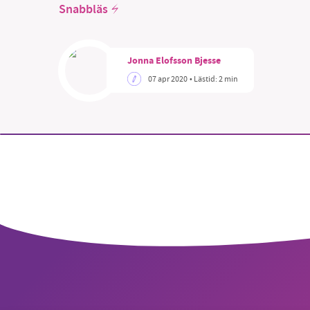
Snabbläs
Jonna Elofsson Bjesse
07 apr 2020
• Lästid:
2 min
SM
nyhe