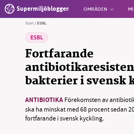
Supermiljöbloggen
OMRÅDEN
MI
Start
/
ESBL
ESBL
Shift + S
Fortfarande
antibiotikaresiste
bakterier i svensk 
ANTIBIOTIKA
Förekomsten av antibiotik
ska ha minskat med 68 procent sedan 20
fortfarande i svensk kyckling.