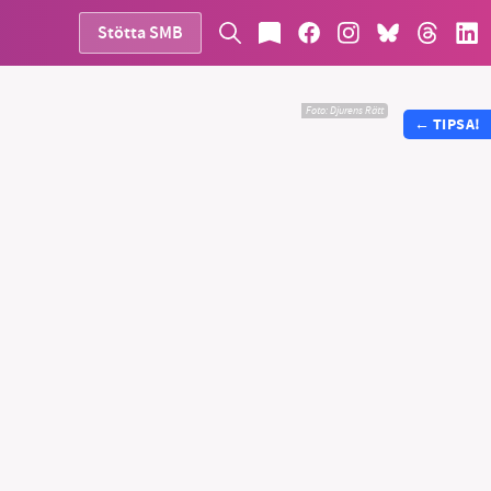
Stötta SMB
Foto:
Djurens Rätt
←
TIPSA!