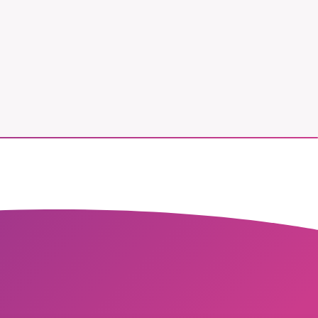
vår
ete –