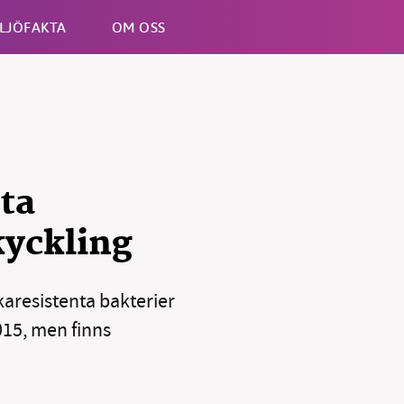
LJÖFAKTA
OM OSS
Esc
nta
kyckling
aresistenta bakterier
15, men finns