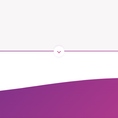
B kämpar för en hållbar framtid. Sedan starten 2010 har 
ideella redaktion drivit miljödebatten framåt genom
tsbevakning och granskningar. Nu vill vi utveckla vårt arb
och vi hoppas att du vill hjälpa oss.
Stötta vårt arbete genom att swisha en slant till
1231368703
Läs vad vi vill göra