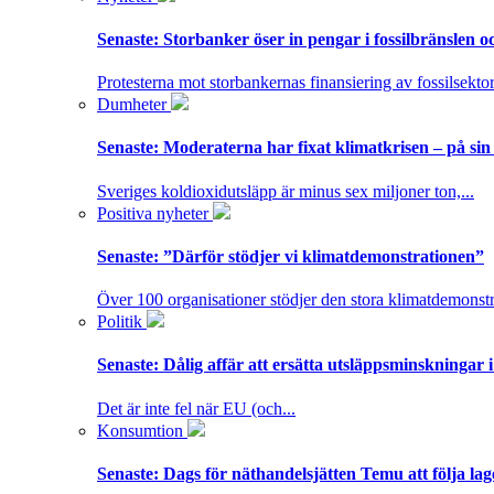
Senaste:
Storbanker öser in pengar i fossilbränslen 
Protesterna mot storbankernas finansiering av fossilsektor
Dumheter
Senaste:
Moderaterna har fixat klimatkrisen – på sin
Sveriges koldioxidutsläpp är minus sex miljoner ton,...
Positiva nyheter
Senaste:
”Därför stödjer vi klimatdemonstrationen”
Över 100 organisationer stödjer den stora klimatdemonstr
Politik
Senaste:
Dålig affär att ersätta utsläppsminskningar 
Det är inte fel när EU (och...
Konsumtion
Senaste:
Dags för näthandelsjätten Temu att följa la