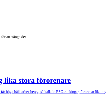
c
för att stänga det.
 lika stora förorenare
m får höga hållbarhetsbetyg, så kallade ESG-rankingar, förorenar lika m