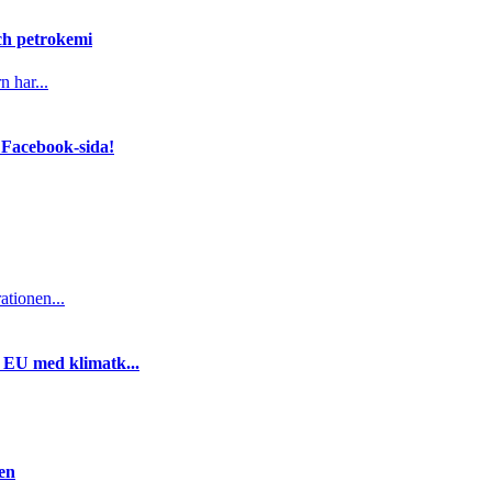
och petrokemi
n har...
 Facebook-sida!
ationen...
i EU med klimatk...
gen