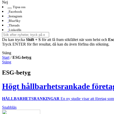
Nej
Tipsa oss
Facebook
Instagram
BlueSky
Threads
LinkedIn
Du kan trycka
Shift + S
för att få fram sökfältet när som helst och
Es
Tryck ENTER för fler resultat, då kan du även förfina din sökning.
Stäng
Start
/
ESG-betyg
Stäng
ESG-betyg
Högt hållbarhetsrankade företag
HÅLLBARHETSRANKINGAR
En ny studie visar att företag so
Snabbläs