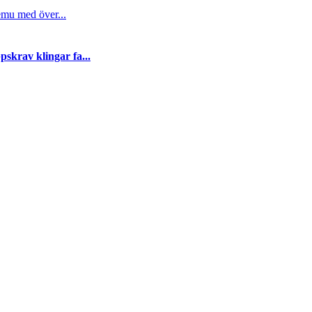
emu med över...
skrav klingar fa...