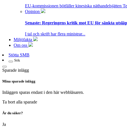
EU-kommissionen bötfäller kinesiska näthandelsjätten T
Opinion
Senaste:
Regeringens kritik mot EU för sänkta utsläpp
I tal och skrift har flera ministrar...
Miljöfakta
Om oss
Stötta SMB
Sök
Sparade inlägg
Mina sparade inlägg
Inläggen sparas endast i den här webbläsaren.
Ta bort alla sparade
Är du säker?
Ja