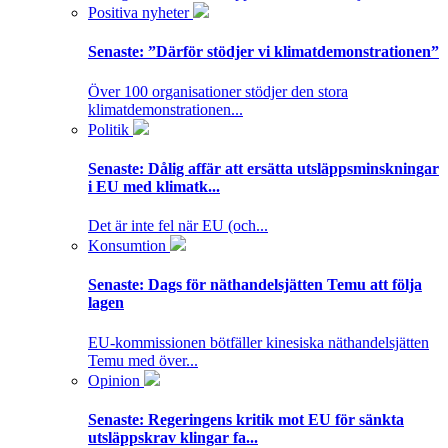
Positiva nyheter
Senaste:
”Därför stödjer vi klimatdemonstrationen”
Över 100 organisationer stödjer den stora
klimatdemonstrationen...
Politik
Senaste:
Dålig affär att ersätta utsläppsminskningar
i EU med klimatk...
Det är inte fel när EU (och...
Konsumtion
Senaste:
Dags för näthandelsjätten Temu att följa
lagen
EU-kommissionen bötfäller kinesiska näthandelsjätten
Temu med över...
Opinion
Senaste:
Regeringens kritik mot EU för sänkta
utsläppskrav klingar fa...