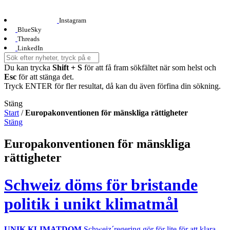
Instagram
BlueSky
Threads
LinkedIn
Du kan trycka
Shift + S
för att få fram sökfältet när som helst och
Esc
för att stänga det.
Tryck ENTER för fler resultat, då kan du även förfina din sökning.
Stäng
Start
/
Europakonventionen för mänskliga rättigheter
Stäng
Europakonventionen för mänskliga
rättigheter
Schweiz döms för bristande
politik i unikt klimatmål
UNIK KLIMATDOM
Schweiz´regering gör för lite för att klara