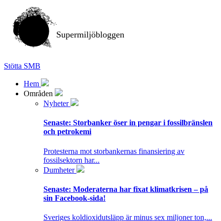
Supermiljöbloggen
Stötta SMB
Hem
Områden
Nyheter
Senaste:
Storbanker öser in pengar i fossilbränslen
och petrokemi
Protesterna mot storbankernas finansiering av
fossilsektorn har...
Dumheter
Senaste:
Moderaterna har fixat klimatkrisen – på
sin Facebook-sida!
Sveriges koldioxidutsläpp är minus sex miljoner ton,...