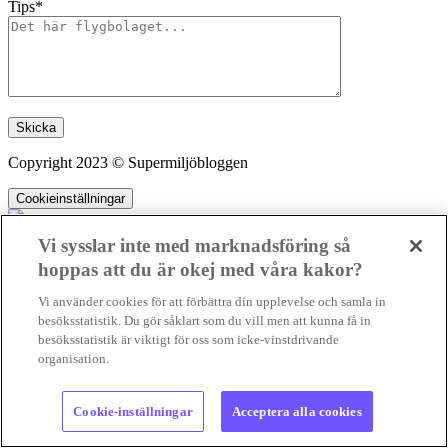
Tips*
Lämna detta fält tomt.
Copyright 2023 © Supermiljöbloggen
Cookieinställningar
Vi sysslar inte med marknadsföring så
hoppas att du är okej med våra kakor?
SMB kämpar för en hållbar framtid. Sedan starten 2010 har vår
Vi använder cookies för att förbättra din upplevelse och samla in
ideella redaktion drivit miljödebatten framåt genom nyhetsbevakning
besöksstatistik. Du gör såklart som du vill men att kunna få in
och granskningar. Nu vill vi utveckla vårt arbete – och vi hoppas att
besöksstatistik är viktigt för oss som icke-vinstdrivande
du vill hjälpa oss.
organisation.
Stötta vårt arbete genom att swisha en slant till
Kopierad
1231368703
Cookie-inställningar
Acceptera alla cookies
Läs vad vi vill göra