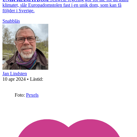
klimatet, slår Europadomstolen fast i en unik dom, som kan få
följder i Sverige.
Snabbläs
Jan Lindsten
10 apr 2024
• Lästid:
Foto:
Pexels