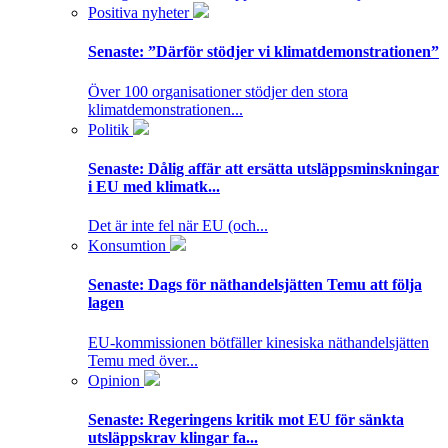
Positiva nyheter
Senaste:
”Därför stödjer vi klimatdemonstrationen”
Över 100 organisationer stödjer den stora
klimatdemonstrationen...
Politik
Senaste:
Dålig affär att ersätta utsläppsminskningar
i EU med klimatk...
Det är inte fel när EU (och...
Konsumtion
Senaste:
Dags för näthandelsjätten Temu att följa
lagen
EU-kommissionen bötfäller kinesiska näthandelsjätten
Temu med över...
Opinion
Senaste:
Regeringens kritik mot EU för sänkta
utsläppskrav klingar fa...