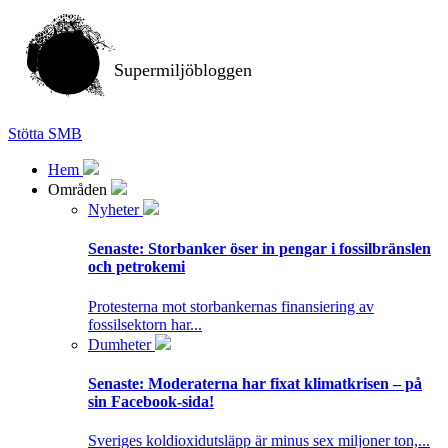
Supermiljöbloggen
Stötta SMB
Hem
Områden
Nyheter
Senaste:
Storbanker öser in pengar i fossilbränslen
och petrokemi
Protesterna mot storbankernas finansiering av
fossilsektorn har...
Dumheter
Senaste:
Moderaterna har fixat klimatkrisen – på
sin Facebook-sida!
Sveriges koldioxidutsläpp är minus sex miljoner ton,...