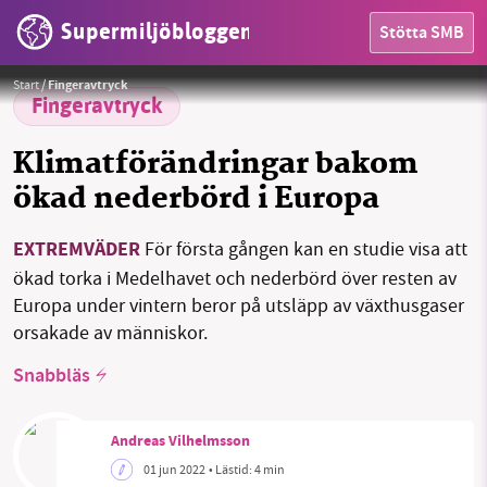
Supermiljöbloggen
Stötta SMB
HEM
Foto: Bild av Carola68 Die Welt från Pixabay
Start
/
Fingeravtryck
OMRÅDEN
Fingeravtryck
MILJÖFAKTA
Klimatförändringar bakom
ökad nederbörd i Europa
OM OSS
EXTREMVÄDER
För första gången kan en studie visa att
ökad torka i Medelhavet och nederbörd över resten av
Sök
Sparade inlägg
Tipsa oss
Europa under vintern beror på utsläpp av växthusgaser
orsakade av människor.
Facebook
Instagram
BlueSky
Snabbläs
Threads
LinkedIn
Andreas Vilhelmsson
01 jun 2022
• Lästid:
4 min