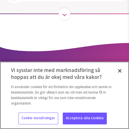
SMB kämpar för en hållbar framtid. Sedan
starten 2010 har vår ideella redaktion drivit
miljödebatten framåt genom
nyhetsbevakning och granskningar. Nu vill vi
utveckla vårt arbete – och vi hoppas att du
vill hjälpa oss.
Vi sysslar inte med marknadsföring så
Stötta vårt arbete genom att swisha en slant till
hoppas att du är okej med våra kakor?
1231368703
Vi använder cookies för att förbättra din upplevelse och samla in
Copyright 2023 © Supermiljöbloggen
Cookieinställningar
besöksstatistik. Du gör såklart som du vill men att kunna få in
besöksstatistik är viktigt för oss som icke-vinstdrivande
Läs vad vi vill göra
organisation.
Cookie-inställningar
Acceptera alla cookies