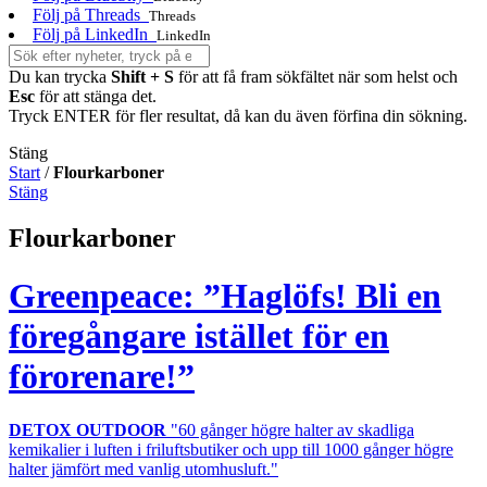
Följ på Threads
Threads
Följ på LinkedIn
LinkedIn
Du kan trycka
Shift + S
för att få fram sökfältet när som helst och
Esc
för att stänga det.
Tryck ENTER för fler resultat, då kan du även förfina din sökning.
Stäng
Start
/
Flourkarboner
Stäng
Flourkarboner
Greenpeace: ”Haglöfs! Bli en
föregångare istället för en
förorenare!”
DETOX OUTDOOR
"60 gånger högre halter av skadliga
kemikalier i luften i friluftsbutiker och upp till 1000 gånger högre
halter jämfört med vanlig utomhusluft."