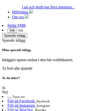
I tal och skrift har flera ministrar...
Miljöfakta
Om oss
Stötta SMB
Sök
Sök
Sparade inlägg
Sparade inlägg
Mina sparade inlägg
Inläggen sparas endast i den här webbläsaren.
Ta bort alla sparade
Är du säker?
Ja
Nej
Tipsa oss
Följ på Facebook
Facebook
Följ på Instagram
Instagram
Följ på BlueSky
BlueSky