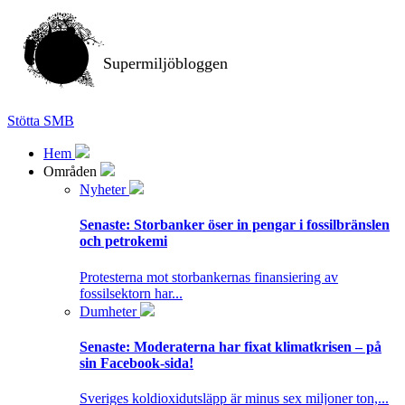
Supermiljöbloggen
Stötta SMB
Hem
Områden
Nyheter
Senaste:
Storbanker öser in pengar i fossilbränslen
och petrokemi
Protesterna mot storbankernas finansiering av
fossilsektorn har...
Dumheter
Senaste:
Moderaterna har fixat klimatkrisen – på
sin Facebook-sida!
Sveriges koldioxidutsläpp är minus sex miljoner ton,...