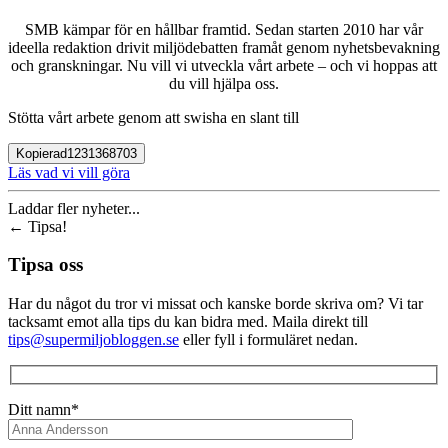
SMB kämpar för en hållbar framtid. Sedan starten 2010 har vår
ideella redaktion drivit miljödebatten framåt genom nyhetsbevakning
och granskningar. Nu vill vi utveckla vårt arbete – och vi hoppas att
du vill hjälpa oss.
Stötta vårt arbete genom att swisha en slant till
Kopierad
1231368703
Läs vad vi vill göra
Laddar fler nyheter...
←
Tipsa!
Tipsa oss
Har du något du tror vi missat och kanske borde skriva om? Vi tar
tacksamt emot alla tips du kan bidra med. Maila direkt till
tips@supermiljobloggen.se
eller fyll i formuläret nedan.
Ditt namn*