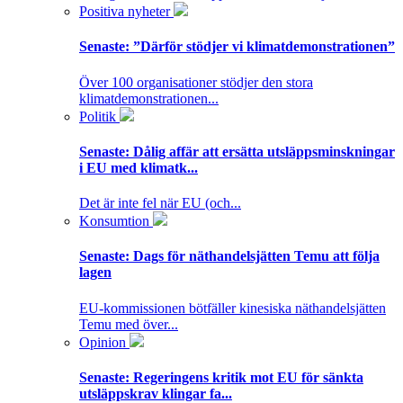
Positiva nyheter
Senaste:
”Därför stödjer vi klimatdemonstrationen”
Över 100 organisationer stödjer den stora
klimatdemonstrationen...
Politik
Senaste:
Dålig affär att ersätta utsläppsminskningar
i EU med klimatk...
Det är inte fel när EU (och...
Konsumtion
Senaste:
Dags för näthandelsjätten Temu att följa
lagen
EU-kommissionen bötfäller kinesiska näthandelsjätten
Temu med över...
Opinion
Senaste:
Regeringens kritik mot EU för sänkta
utsläppskrav klingar fa...