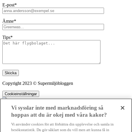
E-post*
Ämne*
Tips*
Lämna detta fält tomt.
Copyright 2023 © Supermiljöbloggen
Cookieinställningar
Vi sysslar inte med marknadsföring så
hoppas att du är okej med våra kakor?
SMB kämpar för en hållbar framtid. Sedan starten 2010 har vår
Vi använder cookies för att förbättra din upplevelse och samla in
ideella redaktion drivit miljödebatten framåt genom nyhetsbevakning
besöksstatistik. Du gör såklart som du vill men att kunna få in
och granskningar. Nu vill vi utveckla vårt arbete – och vi hoppas att