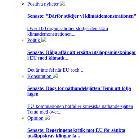
Positiva nyheter
Senaste:
”Därför stödjer vi klimatdemonstrationen”
Över 100 organisationer stödjer den stora
klimatdemonstrationen...
Politik
Senaste:
Dålig affär att ersätta utsläppsminskningar
i EU med klimatk...
Det är inte fel när EU (och...
Konsumtion
Senaste:
Dags för näthandelsjätten Temu att följa
lagen
EU-kommissionen bötfäller kinesiska näthandelsjätten
Temu med över...
Opinion
Senaste:
Regeringens kritik mot EU för sänkta
utsläppskrav klingar fa...