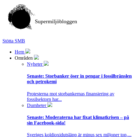
Supermiljöbloggen
Stötta SMB
Hem
Områden
Nyheter
Senaste:
Storbanker öser in pengar i fossilbränslen
och petrokemi
Protesterna mot storbankernas finansiering av
fossilsektorn har...
Dumheter
Senaste:
Moderaterna har fixat klimatkrisen – på
sin Facebook-sida!
Sveriges koldioxidutsläpp är minus sex miljoner ton,...