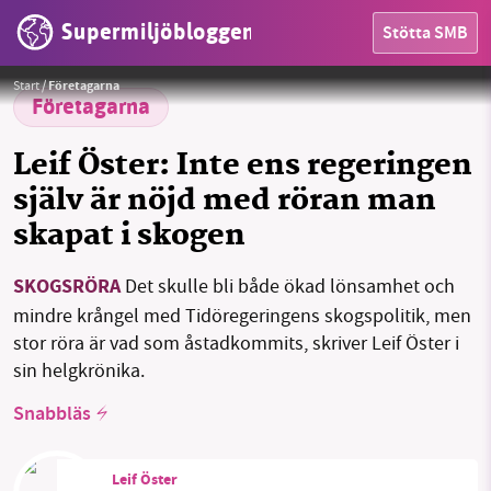
Supermiljöbloggen
Stötta SMB
HEM
Foto: Leif Öster
Start
/
Företagarna
OMRÅDEN
Företagarna
MILJÖFAKTA
Leif Öster: Inte ens regeringen
själv är nöjd med röran man
OM OSS
skapat i skogen
SKOGSRÖRA
Det skulle bli både ökad lönsamhet och
Sök
Sparade inlägg
Tipsa oss
mindre krångel med Tidöregeringens skogspolitik, men
stor röra är vad som åstadkommits, skriver Leif Öster i
Facebook
Instagram
BlueSky
sin helgkrönika.
Snabbläs
Threads
LinkedIn
Leif Öster