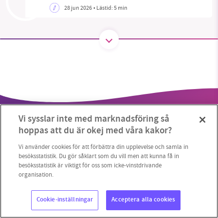
28 jun 2026
• Lästid:
5 min
SMB kämpar för en hållbar framtid. Sedan
starten 2010 har vår ideella redaktion drivit
miljödebatten framåt genom
nyhetsbevakning och granskningar. Nu vill vi
utveckla vårt arbete – och vi hoppas att du
vill hjälpa oss.
Vi sysslar inte med marknadsföring så
Stötta vårt arbete genom att swisha en slant till
hoppas att du är okej med våra kakor?
1231368703
Vi använder cookies för att förbättra din upplevelse och samla in
besöksstatistik. Du gör såklart som du vill men att kunna få in
besöksstatistik är viktigt för oss som icke-vinstdrivande
Läs vad vi vill göra
Copyright 2023 © Supermiljöbloggen
Cookieinställningar
organisation.
Cookie-inställningar
Acceptera alla cookies