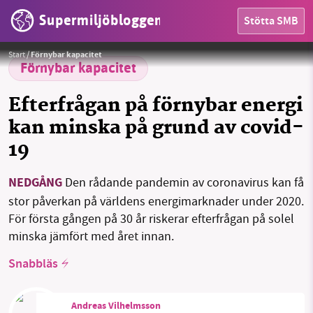
Supermiljöbloggen
Stötta SMB
Foto:
Pixabay
Start
/
Förnybar kapacitet
HEM
Förnybar kapacitet
OMRÅDEN
Efterfrågan på förnybar energi
kan minska på grund av covid-
MILJÖFAKTA
19
OM OSS
NEDGÅNG
Den rådande pandemin av coronavirus kan få
stor påverkan på världens energimarknader under 2020.
Sök
Sparade inlägg
Tipsa oss
För första gången på 30 år riskerar efterfrågan på solel
minska jämfört med året innan.
Facebook
Instagram
BlueSky
Snabbläs
Threads
LinkedIn
Andreas Vilhelmsson