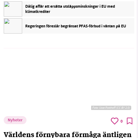
Dålig affär att ersätta utsläppsminskningar i EU med
klimatkrediter
Regeringen föreslår begränsat PFAS-förbud i väntan på EU
Foto:
Uwe Potthoff (CC BY 2.0)
Nyheter
0
Världens förnybara förmåga äntligen