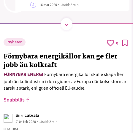
16 mar 2020
• Lästid:
2 min
SMB kämpar för en hållbar framtid. Sedan
starten 2010 har vår ideella redaktion drivit
miljödebatten framåt genom
Nyheter
0
nyhetsbevakning och granskningar. Nu vill vi
utveckla vårt arbete – och vi hoppas att du
Förnybara energikällor kan ge fler
vill hjälpa oss.
jobb än kolkraft
Stötta vårt arbete genom att swisha en slant till
FÖRNYBAR ENERGI
Förnybara energikällor skulle skapa fler
jobb än kolindustrin i de regioner av Europa där kolsektorn är
särskilt stark, enligt en officiell EU-studie.
1231368703
Snabbläs
Läs vad vi vill göra
Siiri Latvala
04 feb 2020
• Lästid:
2 min
RELATERAT