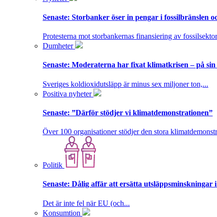
Senaste:
Storbanker öser in pengar i fossilbränslen 
Protesterna mot storbankernas finansiering av fossilsektor
Dumheter
Senaste:
Moderaterna har fixat klimatkrisen – på sin
Sveriges koldioxidutsläpp är minus sex miljoner ton,...
Positiva nyheter
Senaste:
”Därför stödjer vi klimatdemonstrationen”
Över 100 organisationer stödjer den stora klimatdemonstr
Politik
Senaste:
Dålig affär att ersätta utsläppsminskningar 
Det är inte fel när EU (och...
Konsumtion