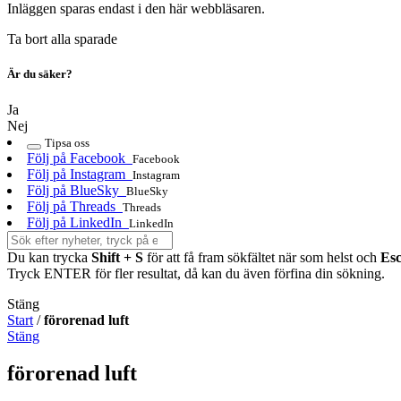
Inläggen sparas endast i den här webbläsaren.
Ta bort alla sparade
Är du säker?
Ja
Nej
Tipsa oss
Följ på Facebook
Facebook
Följ på Instagram
Instagram
Följ på BlueSky
BlueSky
Följ på Threads
Threads
Följ på LinkedIn
LinkedIn
Du kan trycka
Shift + S
för att få fram sökfältet när som helst och
Es
Tryck ENTER för fler resultat, då kan du även förfina din sökning.
Stäng
Start
/
förorenad luft
Stäng
förorenad luft