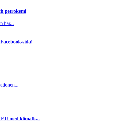
och petrokemi
n har...
 Facebook-sida!
ationen...
i EU med klimatk...