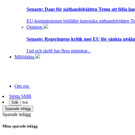
Senaste:
Dags för näthandelsjätten Temu att följa la
EU-kommissionen bötfäller kinesiska näthandelsjätten T
Opinion
Senaste:
Regeringens kritik mot EU för sänkta utsläpp
I tal och skrift har flera ministrar...
Miljöfakta
Om oss
Stötta SMB
Sök
Sök
Sparade inlägg
Sparade inlägg
Mina sparade inlägg