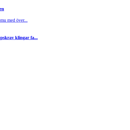
gen
emu med över...
skrav klingar fa...