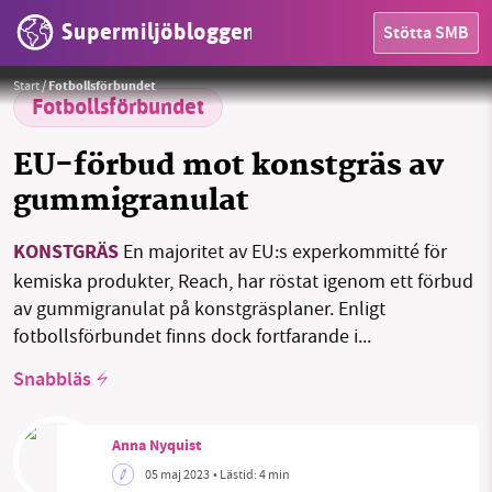
Supermiljöbloggen
Stötta SMB
Grönt är skönt – men förskönande grönmålning av konsumentprodukter är det inte, slår EU fast!
Foto:
HEM
StockSnap / Pixabay
Start
/
Fotbollsförbundet
OMRÅDEN
Fotbollsförbundet
MILJÖFAKTA
EU-förbud mot konstgräs av
gummigranulat
OM OSS
KONSTGRÄS
En majoritet av EU:s experkommitté för
kemiska produkter, Reach, har röstat igenom ett förbud
Sök
Sparade inlägg
Tipsa oss
av gummigranulat på konstgräsplaner. Enligt
fotbollsförbundet finns dock fortfarande i...
Facebook
Instagram
BlueSky
Snabbläs
Threads
LinkedIn
Anna Nyquist
05 maj 2023
• Lästid:
4 min