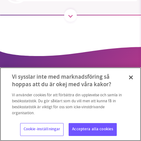
SMB kämpar för en hållbar framtid. Sedan
starten 2010 har vår ideella redaktion drivit
miljödebatten framåt genom
nyhetsbevakning och granskningar. Nu vill vi
utveckla vårt arbete – och vi hoppas att du
vill hjälpa oss.
Vi sysslar inte med marknadsföring så
Stötta vårt arbete genom att swisha en slant till
hoppas att du är okej med våra kakor?
1231368703
Vi använder cookies för att förbättra din upplevelse och samla in
Copyright 2023 © Supermiljöbloggen
Cookieinställningar
besöksstatistik. Du gör såklart som du vill men att kunna få in
besöksstatistik är viktigt för oss som icke-vinstdrivande
Läs vad vi vill göra
organisation.
Cookie-inställningar
Acceptera alla cookies