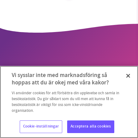
SMB kämpar för en hållbar framtid. Sedan
starten 2010 har vår ideella redaktion drivit
miljödebatten framåt genom
nyhetsbevakning och granskningar. Nu vill vi
utveckla vårt arbete – och vi hoppas att du
vill hjälpa oss.
Vi sysslar inte med marknadsföring så
Stötta vårt arbete genom att swisha en slant till
Copyright 2023 © Supermiljöbloggen
Cookieinställningar
hoppas att du är okej med våra kakor?
1231368703
Vi använder cookies för att förbättra din upplevelse och samla in
besöksstatistik. Du gör såklart som du vill men att kunna få in
besöksstatistik är viktigt för oss som icke-vinstdrivande
Läs vad vi vill göra
organisation.
Cookie-inställningar
Acceptera alla cookies