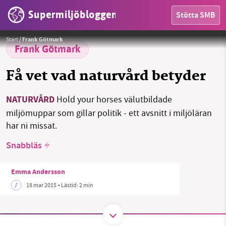
Supermiljöbloggen
Stötta SMB
HEM
Foto:
Public domain
Start
/
Frank Götmark
OMRÅDEN
Frank Götmark
MILJÖFAKTA
Få vet vad naturvård betyder
OM OSS
NATURVÅRD
Hold your horses välutbildade
miljömuppar som gillar politik - ett avsnitt i miljöläran
har ni missat.
Sök
Sparade inlägg
Tipsa oss
Snabbläs
Facebook
Instagram
BlueSky
Emma Andersson
18 mar 2015
• Lästid:
2 min
Threads
LinkedIn