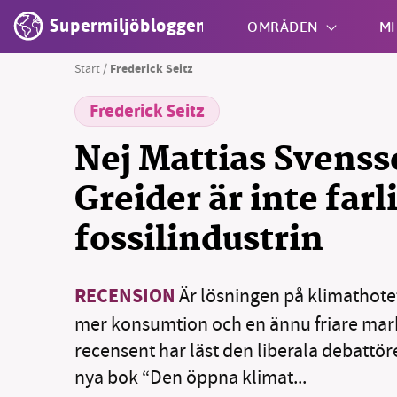
Supermiljöbloggen
OMRÅDEN
MI
Start
/
Frederick Seitz
Frederick Seitz
Shift + S
Nej Mattias Svenss
Greider är inte farl
fossilindustrin
RECENSION
Är lösningen på klimathote
mer konsumtion och en ännu friare ma
recensent har läst den liberala debattö
nya bok “Den öppna klimat...