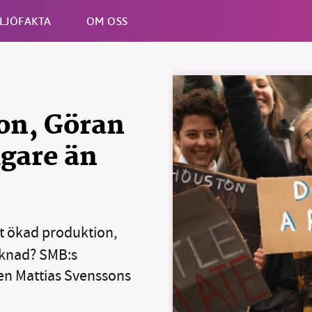
LJÖFAKTA
OM OSS
Esc
on, Göran
igare än
t ökad produktion,
rknad? SMB:s
ren Mattias Svenssons