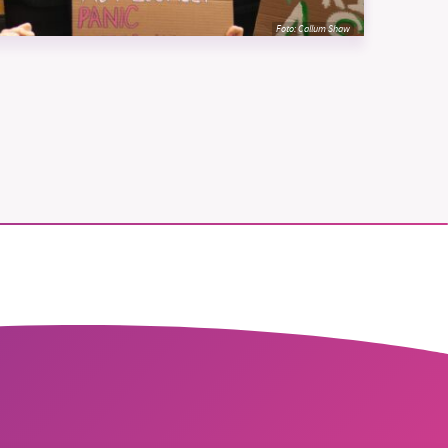
Foto:
Callum Shaw
vår
ete –