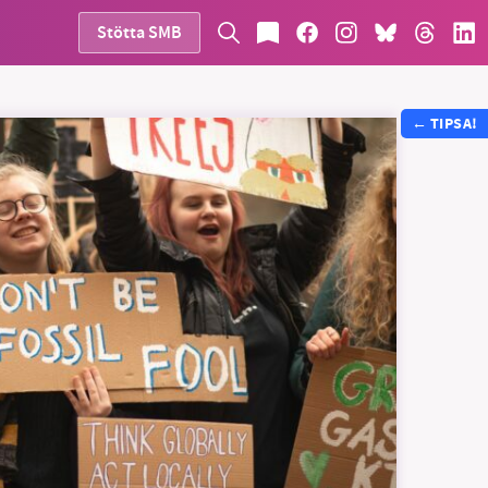
Stötta SMB
←
TIPSA!