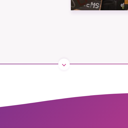
B kämpar för en hållbar framtid. Sedan starten 2010 har 
ideella redaktion drivit miljödebatten framåt genom
tsbevakning och granskningar. Nu vill vi utveckla vårt arb
och vi hoppas att du vill hjälpa oss.
Stötta vårt arbete genom att swisha en slant till
1231368703
Läs vad vi vill göra