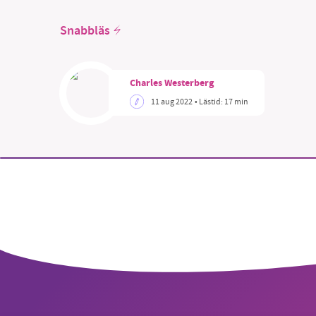
Snabbläs
Charles Westerberg
SM
11 aug 2022
• Lästid:
17 min
nyhe