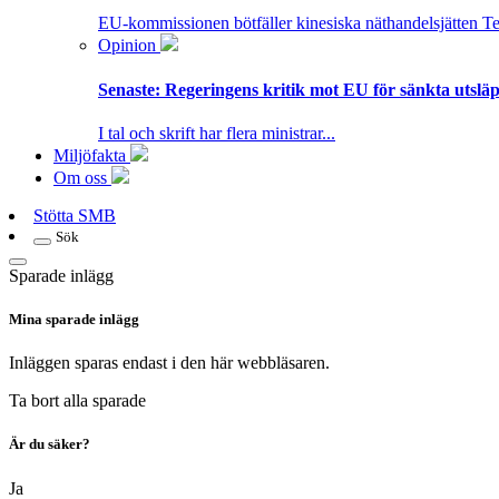
EU-kommissionen bötfäller kinesiska näthandelsjätten T
Opinion
Senaste:
Regeringens kritik mot EU för sänkta utsläpp
I tal och skrift har flera ministrar...
Miljöfakta
Om oss
Stötta SMB
Sök
Sparade inlägg
Mina sparade inlägg
Inläggen sparas endast i den här webbläsaren.
Ta bort alla sparade
Är du säker?
Ja