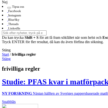
Nej
Tipsa oss
Facebook
Instagram
BlueSky
Threads
LinkedIn
Du kan trycka
Shift + S
för att få fram sökfältet när som helst och
Es
Tryck ENTER för fler resultat, då kan du även förfina din sökning.
Stäng
Start
/
frivilliga regler
Stäng
frivilliga regler
Studie: PFAS kvar i matförpackni
NY FORSKNING
Nästan hälften av Sveriges pappersbaserade matf
Snabbläs