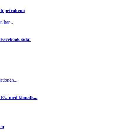
och petrokemi
n har...
 Facebook-sida!
ationen...
i EU med klimatk...
gen