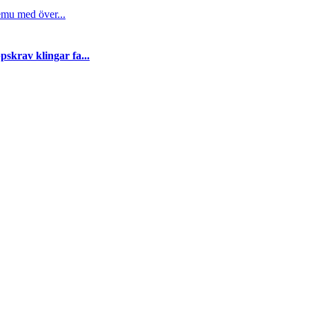
emu med över...
skrav klingar fa...