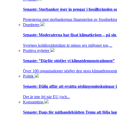
Senaste:
Storbanker öser in pengar i fossilbränslen 
Protesterna mot storbankernas finansiering av fossilsektor
Dumheter
Senaste:
Moderaterna har fixat klimatkrisen – på sin
Sveriges koldioxidutsläpp är minus sex miljoner ton,...
Positiva nyheter
Senaste:
”Därför stödjer vi klimatdemonstrationen”
Över 100 organisationer stödjer den stora klimatdemonstr
Politik
Senaste:
Dålig affär att ersätta utsläppsminskningar 
Det är inte fel när EU (och...
Konsumtion
Senaste:
Dags för näthandelsjätten Temu att följa la