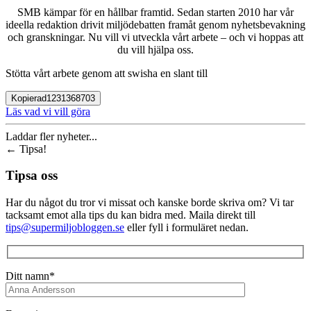
SMB kämpar för en hållbar framtid. Sedan starten 2010 har vår
ideella redaktion drivit miljödebatten framåt genom nyhetsbevakning
och granskningar. Nu vill vi utveckla vårt arbete – och vi hoppas att
du vill hjälpa oss.
Stötta vårt arbete genom att swisha en slant till
Kopierad
1231368703
Läs vad vi vill göra
Laddar fler nyheter...
←
Tipsa!
Tipsa oss
Har du något du tror vi missat och kanske borde skriva om? Vi tar
tacksamt emot alla tips du kan bidra med. Maila direkt till
tips@supermiljobloggen.se
eller fyll i formuläret nedan.
Ditt namn*