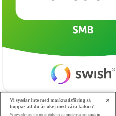
Vi sysslar inte med marknadsföring så
hoppas att du är okej med våra kakor?
SMB kämpar för en hållbar framtid. Sedan starten 2010 har vår
Vi använder cookies för att förbättra din upplevelse och samla in
ideella redaktion drivit miljödebatten framåt genom nyhetsbevakning