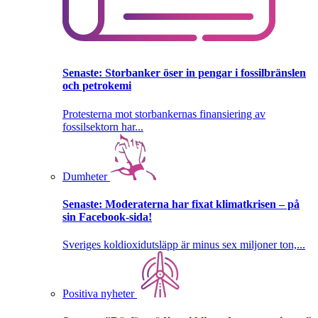
Senaste:
Storbanker öser in pengar i fossilbränslen
och petrokemi
Protesterna mot storbankernas finansiering av
fossilsektorn har...
Dumheter
Senaste:
Moderaterna har fixat klimatkrisen – på
sin Facebook-sida!
Sveriges koldioxidutsläpp är minus sex miljoner ton,...
Positiva nyheter