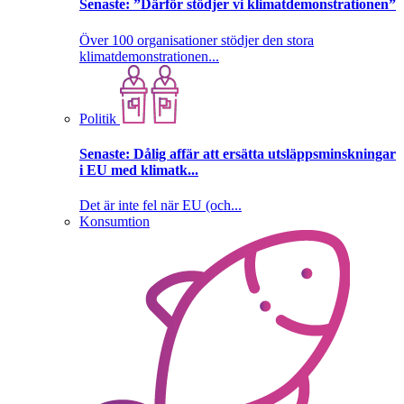
Senaste:
”Därför stödjer vi klimatdemonstrationen”
Över 100 organisationer stödjer den stora
klimatdemonstrationen...
Politik
Senaste:
Dålig affär att ersätta utsläppsminskningar
i EU med klimatk...
Det är inte fel när EU (och...
Konsumtion