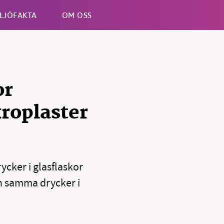
LJÖFAKTA
OM OSS
Esc
or
roplaster
rycker i glasflaskor
än samma drycker i