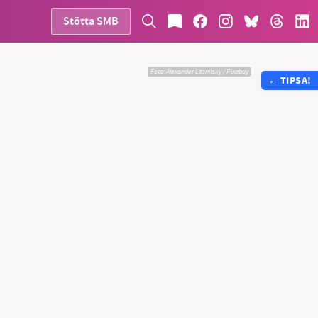
Stötta SMB
Foto:
Alexander Lesnitsky / Pixabay
←
TIPSA!