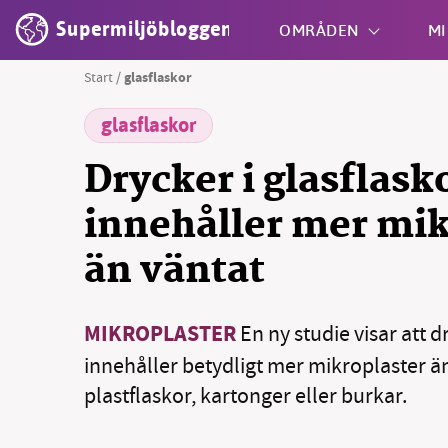
Supermiljöbloggen
OMRÅDEN
MI
Start
/
glasflaskor
glasflaskor
Shift + S
Drycker i glasflask
innehåller mer mik
än väntat
MIKROPLASTER
En ny studie visar att d
innehåller betydligt mer mikroplaster 
plastflaskor, kartonger eller burkar.