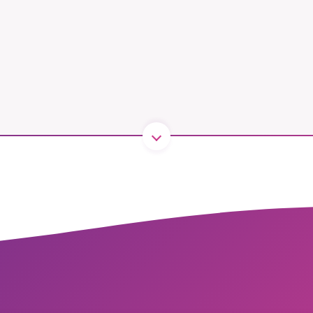
B kämpar för en hållbar framtid. Sedan starten 2010 har 
ideella redaktion drivit miljödebatten framåt genom
tsbevakning och granskningar. Nu vill vi utveckla vårt arb
och vi hoppas att du vill hjälpa oss.
Stötta vårt arbete genom att swisha en slant till
1231368703
Läs vad vi vill göra