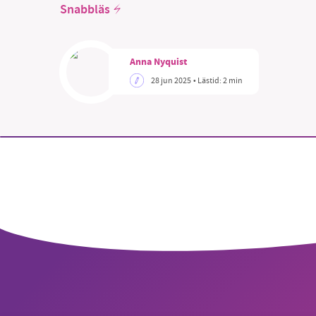
Snabbläs
Anna Nyquist
28 jun 2025
• Lästid:
2 min
SM
nyhe