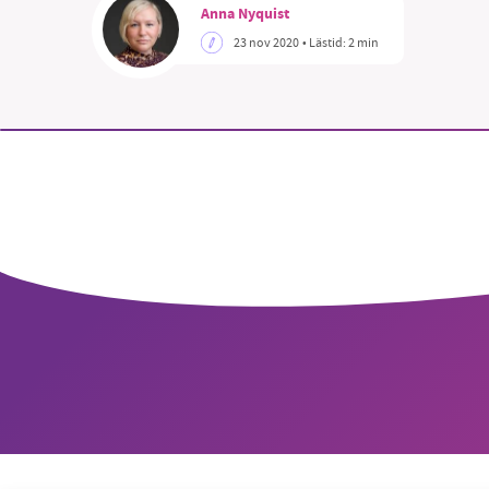
Anna Nyquist
23 nov 2020
• Lästid:
2 min
SM
nyhe