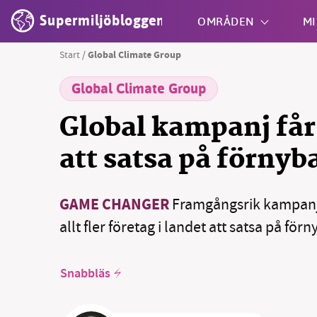
Supermiljöbloggen
OMRÅDEN
MI
Start
/
Global Climate Group
Global Climate Group
Shift + S
Global kampanj får
att satsa på förnyb
GAME CHANGER
Framgångsrik kampanj 
allt fler företag i landet att satsa på för
Snabbläs