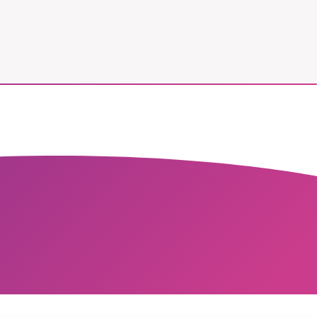
vår
ete –