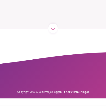
B kämpar för en hållbar framtid. Sedan starten 2010 har 
ideella redaktion drivit miljödebatten framåt genom
tsbevakning och granskningar. Nu vill vi utveckla vårt arb
och vi hoppas att du vill hjälpa oss.
Stötta vårt arbete genom att swisha en slant till
1231368703
Läs vad vi vill göra
Copyright 2023 © Supermiljöbloggen
Cookieinställningar