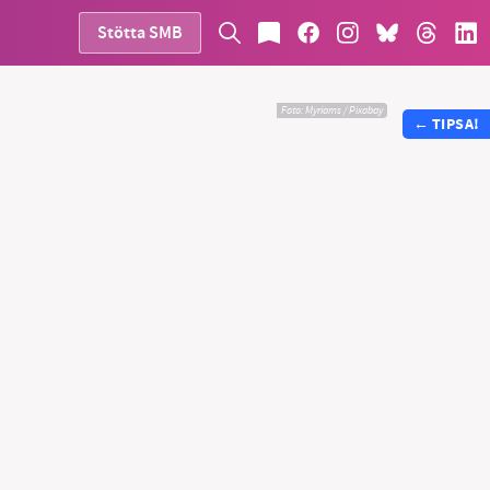
Stötta SMB
Foto:
Myriams / Pixabay
←
TIPSA!