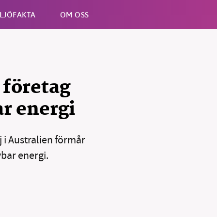
LJÖFAKTA
OM OSS
Esc
 företag
ar energi
i Australien förmår
nybar energi.