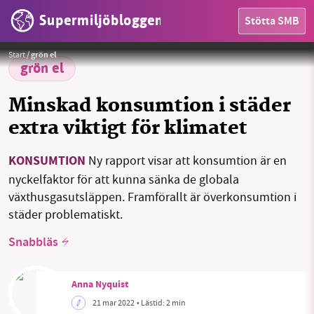
Supermiljöbloggen
Stötta SMB
HEM
Foto:
webandi / Pixabay
Start
/
grön el
OMRÅDEN
grön el
MILJÖFAKTA
Minskad konsumtion i städer
extra viktigt för klimatet
OM OSS
KONSUMTION
Ny rapport visar att konsumtion är en
nyckelfaktor för att kunna sänka de globala
Sök
Sparade inlägg
Tipsa oss
växthusgasutsläppen. Framförallt är överkonsumtion i
städer problematiskt.
Facebook
Instagram
BlueSky
Snabbläs
Threads
LinkedIn
Anna Nyquist
21 mar 2022
• Lästid:
2 min