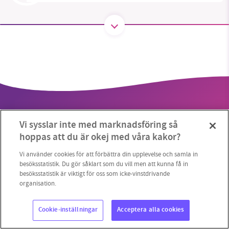
SMB kämpar för en hållbar framtid. Sedan
starten 2010 har vår ideella redaktion drivit
miljödebatten framåt genom
nyhetsbevakning och granskningar. Nu vill vi
utveckla vårt arbete – och vi hoppas att du
vill hjälpa oss.
Vi sysslar inte med marknadsföring så
Stötta vårt arbete genom att swisha en slant till
hoppas att du är okej med våra kakor?
1231368703
Vi använder cookies för att förbättra din upplevelse och samla in
Copyright 2023 © Supermiljöbloggen
Cookieinställningar
besöksstatistik. Du gör såklart som du vill men att kunna få in
besöksstatistik är viktigt för oss som icke-vinstdrivande
Läs vad vi vill göra
organisation.
Cookie-inställningar
Acceptera alla cookies