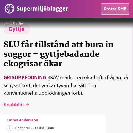
Supermiljöbloggen
Stötta SMB
HEM
Foto:
Duncan Hull, CC BY 2.0
Start
/
Gyttja
OMRÅDEN
Gyttja
MILJÖFAKTA
SLU får tillstånd att bura in
suggor – gyttjebadande
OM OSS
ekogrisar ökar
GRISUPPFÖDNING
KRAV märker en ökad efterfrågan på
Sök
Sparade inlägg
Tipsa oss
schysst kött, det verkar tyvärr ha gått den
konventionella uppfödningen förbi.
Facebook
Instagram
BlueSky
Snabbläs
Threads
LinkedIn
Emma Andersson
02 apr 2015
• Lästid:
3 min