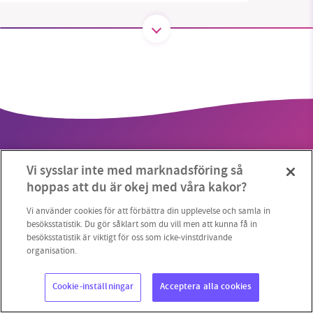
SMB kämpar för en hållbar framtid. Sedan
starten 2010 har vår ideella redaktion drivit
miljödebatten framåt genom
nyhetsbevakning och granskningar. Nu vill vi
utveckla vårt arbete – och vi hoppas att du
vill hjälpa oss.
Vi sysslar inte med marknadsföring så
Stötta vårt arbete genom att swisha en slant till
hoppas att du är okej med våra kakor?
1231368703
Vi använder cookies för att förbättra din upplevelse och samla in
Copyright 2023 © Supermiljöbloggen
Cookieinställningar
besöksstatistik. Du gör såklart som du vill men att kunna få in
besöksstatistik är viktigt för oss som icke-vinstdrivande
Läs vad vi vill göra
organisation.
Cookie-inställningar
Acceptera alla cookies