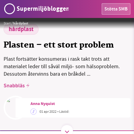
Supermiljöbloggen
Stötta SMB
HEM
Foto:
pasja1000 / Pixabay
Start
/
hårdplast
OMRÅDEN
hårdplast
MILJÖFAKTA
Plasten – ett stort problem
OM OSS
Plast fortsätter konsumeras i rask takt trots att
materialet leder till såväl miljö- som hälsoproblem.
SMB kämpar för en hållbar framtid. Sedan
Dessutom återvinns bara en bråkdel ...
starten 2010 har vår ideella redaktion drivit
Sök
Sparade inlägg
Tipsa oss
Snabbläs
miljödebatten framåt genom
nyhetsbevakning och granskningar. Nu vill vi
Facebook
Instagram
BlueSky
utveckla vårt arbete – och vi hoppas att du
Anna Nyquist
vill hjälpa oss.
01 apr 2022
• Lästid:
Threads
LinkedIn
Stötta vårt arbete genom att swisha en slant till