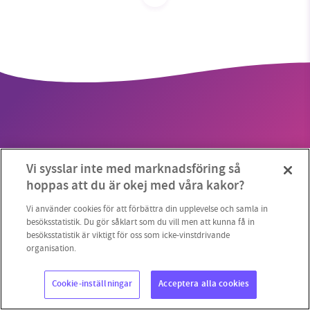
1231368703
Läs vad vi vill göra
Vi sysslar inte med marknadsföring så
Copyright 2023 © Supermiljöbloggen
Cookieinställningar
hoppas att du är okej med våra kakor?
Vi använder cookies för att förbättra din upplevelse och samla in
besöksstatistik. Du gör såklart som du vill men att kunna få in
besöksstatistik är viktigt för oss som icke-vinstdrivande
organisation.
Cookie-inställningar
Acceptera alla cookies