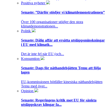
Positiva nyheter
Senaste:
”Därför stödjer vi klimatdemonstrationen”
Över 100 organisationer stödjer den stora
klimatdemonstrationen...
Politik
Senaste:
Dålig affär att ersätta utsläppsminskningar
i EU med klimatk...
Det är inte fel när EU (och...
Konsumtion
Senaste:
Dags för näthandelsjätten Temu att följa
lagen
EU-kommissionen bötfäller kinesiska näthandelsjätten
Temu med över...
Opinion
Senaste:
Regeringens kritik mot EU för sänkta
utsläppskrav klingar fa...