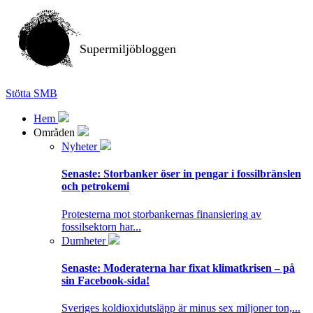
Supermiljöbloggen
Stötta SMB
Hem
Områden
Nyheter
Senaste:
Storbanker öser in pengar i fossilbränslen
och petrokemi
Protesterna mot storbankernas finansiering av
fossilsektorn har...
Dumheter
Senaste:
Moderaterna har fixat klimatkrisen – på
sin Facebook-sida!
Sveriges koldioxidutsläpp är minus sex miljoner ton,...