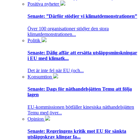
Positiva nyheter
Senaste:
”Därför stödjer vi klimatdemonstrationen”
Över 100 organisationer stödjer den stora
klimatdemonstrationen...
Politik
Senaste:
Dålig affär att ersätta utsläppsminskningar
i EU med klimatk...
Det är inte fel när EU (och...
Konsumtion
Senaste:
Dags för näthandelsjätten Temu att följa
lagen
EU-kommissionen bötfäller kinesiska näthandelsjätten
Temu med över...
Opinion
Senaste:
Regeringens kritik mot EU för sänkta
utsläppskrav klingar fa...