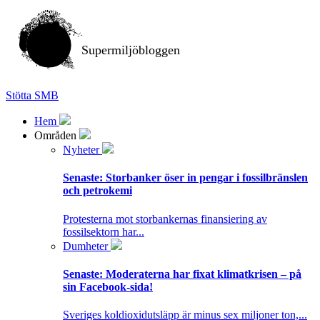
Supermiljöbloggen
Stötta SMB
Hem
Områden
Nyheter
Senaste:
Storbanker öser in pengar i fossilbränslen
och petrokemi
Protesterna mot storbankernas finansiering av
fossilsektorn har...
Dumheter
Senaste:
Moderaterna har fixat klimatkrisen – på
sin Facebook-sida!
Sveriges koldioxidutsläpp är minus sex miljoner ton,...