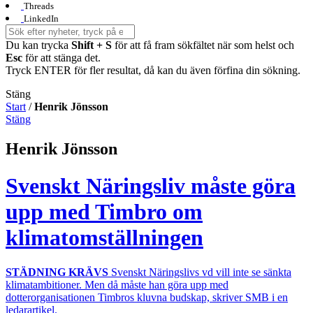
Threads
LinkedIn
Du kan trycka
Shift + S
för att få fram sökfältet när som helst och
Esc
för att stänga det.
Tryck ENTER för fler resultat, då kan du även förfina din sökning.
Stäng
Start
/
Henrik Jönsson
Stäng
Henrik Jönsson
Svenskt Näringsliv måste göra
upp med Timbro om
klimatomställningen
STÄDNING KRÄVS
Svenskt Näringslivs vd vill inte se sänkta
klimatambitioner. Men då måste han göra upp med
dotterorganisationen Timbros kluvna budskap, skriver SMB i en
ledarartikel.