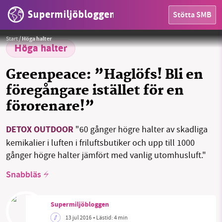
Supermiljöbloggen
Stötta SMB
HEM
Start
/
Höga halter
OMRÅDEN
Höga halter
MILJÖFAKTA
Greenpeace: ”Haglöfs! Bli en
föregångare istället för en
OM OSS
förorenare!”
SMB kämpar för en hållbar framtid. Sedan
DETOX OUTDOOR
"60 gånger högre halter av skadliga
starten 2010 har vår ideella redaktion drivit
Sök
Sparade inlägg
Tipsa oss
kemikalier i luften i friluftsbutiker och upp till 1000
miljödebatten framåt genom
gånger högre halter jämfört med vanlig utomhusluft."
nyhetsbevakning och granskningar. Nu vill vi
Facebook
Instagram
BlueSky
utveckla vårt arbete – och vi hoppas att du
Snabbläs
vill hjälpa oss.
Threads
LinkedIn
Stötta vårt arbete genom att swisha en slant till
Supermiljöbloggen
13 jul 2016
• Lästid:
4 min