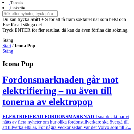
Threads
LinkedIn
Du kan trycka
Shift + S
för att få fram sökfältet när som helst och
Esc
för att stänga det.
Tryck ENTER för fler resultat, då kan du även förfina din sökning.
Stäng
Start
/
Icona Pop
Stäng
Icona Pop
Fordonsmarknaden går mot
elektrifiering – nu även till
tonerna av elektropop
ELEKTRIFIERAD FORDONSMARKNAD
I snabb takt har vi
nåtts av flera nyheter om hur olika fordonstillverkare ska övergå till
att tillverka elbilar. För några veckor sedan var det Volvo som till 2...