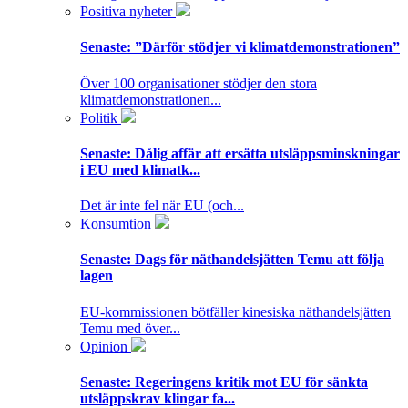
Positiva nyheter
Senaste:
”Därför stödjer vi klimatdemonstrationen”
Över 100 organisationer stödjer den stora
klimatdemonstrationen...
Politik
Senaste:
Dålig affär att ersätta utsläppsminskningar
i EU med klimatk...
Det är inte fel när EU (och...
Konsumtion
Senaste:
Dags för näthandelsjätten Temu att följa
lagen
EU-kommissionen bötfäller kinesiska näthandelsjätten
Temu med över...
Opinion
Senaste:
Regeringens kritik mot EU för sänkta
utsläppskrav klingar fa...