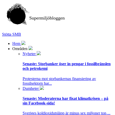
Supermiljöbloggen
Stötta SMB
Hem
Områden
Nyheter
Senaste:
Storbanker öser in pengar i fossilbränslen
och petrokemi
Protesterna mot storbankernas finansiering av
fossilsektorn har...
Dumheter
Senaste:
Moderaterna har fixat klimatkrisen – på
sin Facebook-sida!
Sveriges koldioxidutsläpp är minus sex miljoner ton,...