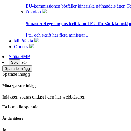
EU-kommissionen bötfäller kinesiska näthandelsjätten T
Opinion
Senaste:
Regeringens kritik mot EU för sänkta utsläpp
I tal och skrift har flera ministrar...
Miljöfakta
Om oss
Stötta SMB
Sök
Sök
Sparade inlägg
Sparade inlägg
Mina sparade inlägg
Inläggen sparas endast i den här webbläsaren.
Ta bort alla sparade
Är du säker?
Ja