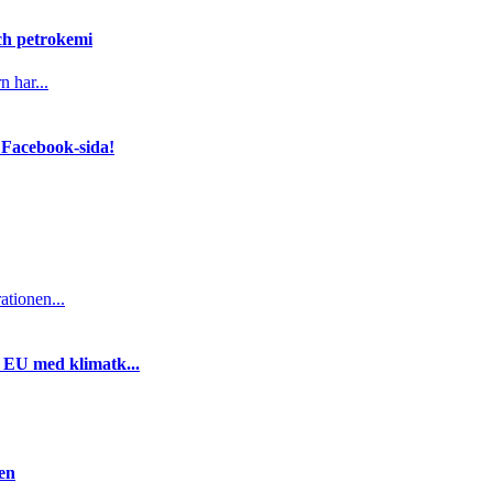
och petrokemi
n har...
 Facebook-sida!
ationen...
i EU med klimatk...
gen