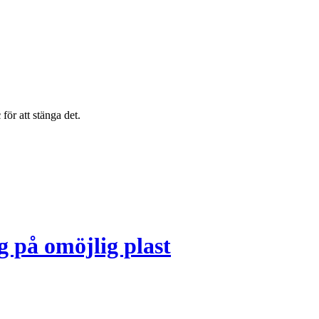
c
för att stänga det.
g på omöjlig plast