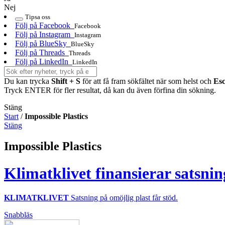
Nej
Tipsa oss
Följ på Facebook
Facebook
Följ på Instagram
Instagram
Följ på BlueSky
BlueSky
Följ på Threads
Threads
Följ på LinkedIn
LinkedIn
Du kan trycka
Shift + S
för att få fram sökfältet när som helst och
Es
Tryck ENTER för fler resultat, då kan du även förfina din sökning.
Stäng
Start
/
Impossible Plastics
Stäng
Impossible Plastics
Klimatklivet finansierar satsnin
KLIMATKLIVET
Satsning på omöjlig plast får stöd.
Snabbläs