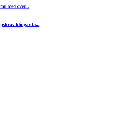
emu med över...
skrav klingar fa...