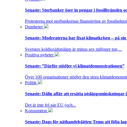
Senaste:
Storbanker öser in pengar i fossilbränslen 
Protesterna mot storbankernas finansiering av fossilsektor
Dumheter
Senaste:
Moderaterna har fixat klimatkrisen – på sin
Sveriges koldioxidutsläpp är minus sex miljoner ton,...
Positiva nyheter
Senaste:
”Därför stödjer vi klimatdemonstrationen”
Över 100 organisationer stödjer den stora klimatdemonstr
Politik
Senaste:
Dålig affär att ersätta utsläppsminskningar 
Det är inte fel när EU (och...
Konsumtion
Senaste:
Dags för näthandelsjätten Temu att följa la