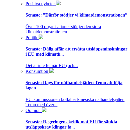
Positiva nyheter
Senaste:
”Därför stödjer vi klimatdemonstrationen”
Över 100 organisationer stödjer den stora
klimatdemonstrationen...
Politik
Senaste:
Dålig affär att ersätta utsläppsminskningar
i EU med klimatk...
Det är inte fel när EU (och...
Konsumtion
Senaste:
Dags för näthandelsjätten Temu att följa
lagen
EU-kommissionen bötfäller kinesiska näthandelsjätten
Temu med över...
Opinion
Senaste:
Regeringens kritik mot EU för sänkta
utsläppskrav klingar fa...