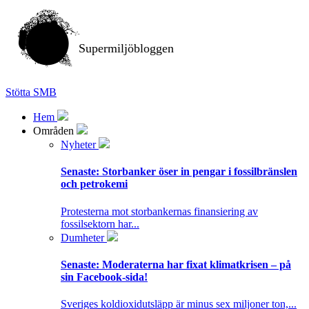
Supermiljöbloggen
Stötta SMB
Hem
Områden
Nyheter
Senaste:
Storbanker öser in pengar i fossilbränslen
och petrokemi
Protesterna mot storbankernas finansiering av
fossilsektorn har...
Dumheter
Senaste:
Moderaterna har fixat klimatkrisen – på
sin Facebook-sida!
Sveriges koldioxidutsläpp är minus sex miljoner ton,...