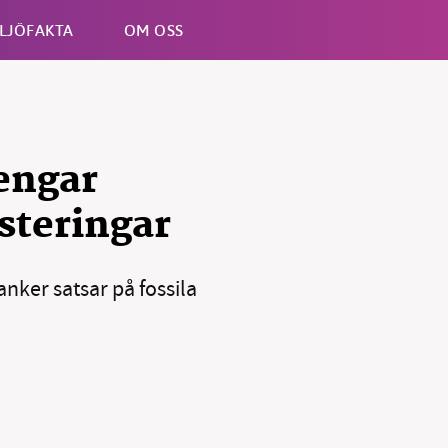
LJÖFAKTA
OM OSS
Esc
engar
steringar
nker satsar på fossila