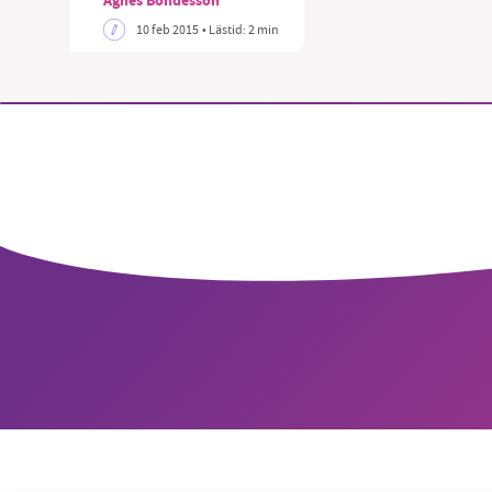
Agnes Bondesson
10 feb 2015
• Lästid:
2 min
SM
nyhe