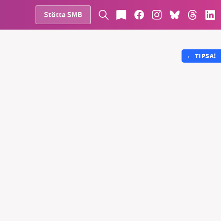
Stötta SMB
←
TIPSA!