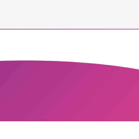
vår
ete –