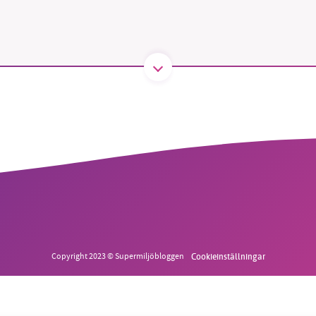
B kämpar för en hållbar framtid. Sedan starten 2010 har 
ideella redaktion drivit miljödebatten framåt genom
tsbevakning och granskningar. Nu vill vi utveckla vårt arb
och vi hoppas att du vill hjälpa oss.
Stötta vårt arbete genom att swisha en slant till
1231368703
Läs vad vi vill göra
Copyright 2023 © Supermiljöbloggen
Cookieinställningar