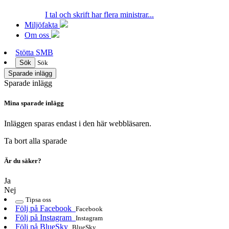
I tal och skrift har flera ministrar...
Miljöfakta
Om oss
Stötta SMB
Sök
Sök
Sparade inlägg
Sparade inlägg
Mina sparade inlägg
Inläggen sparas endast i den här webbläsaren.
Ta bort alla sparade
Är du säker?
Ja
Nej
Tipsa oss
Följ på Facebook
Facebook
Följ på Instagram
Instagram
Följ på BlueSky
BlueSky