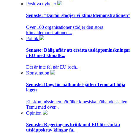
Positiva nyheter
Senaste:
”Därför stödjer vi klimatdemonstrationen”
Över 100 organisationer stödjer den stora
klimatdemonstrationen...
Politik
Senaste:
Dålig affär att ersätta utsläppsminskningar
i EU med klimatk...
Det är inte fel när EU (och...
Konsumtion
Senaste:
Dags för näthandelsjätten Temu att följa
lagen
EU-kommissionen bötfäller kinesiska näthandelsjätten
Temu med över...
Opinion
Senaste:
Regeringens kritik mot EU för sänkta
utsläppskrav klingar fa...