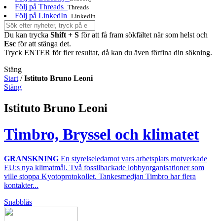
Följ på Threads
Threads
Följ på LinkedIn
LinkedIn
Du kan trycka
Shift + S
för att få fram sökfältet när som helst och
Esc
för att stänga det.
Tryck ENTER för fler resultat, då kan du även förfina din sökning.
Stäng
Start
/
Istituto Bruno Leoni
Stäng
Istituto Bruno Leoni
Timbro, Bryssel och klimatet
GRANSKNING
En styrelseledamot vars arbetsplats motverkade
EU:s nya klimatmål. Två fossilbackade lobbyorganisationer som
ville stoppa Kyotoprotokollet. Tankesmedjan Timbro har flera
kontakter...
Snabbläs