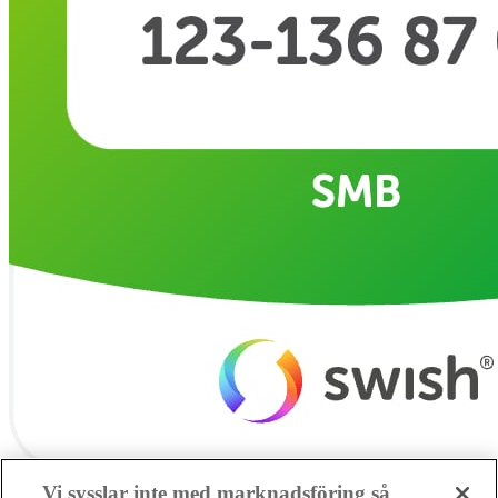
Vi sysslar inte med marknadsföring så