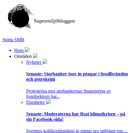
Supermiljöbloggen
Stötta SMB
Hem
Områden
Nyheter
Senaste:
Storbanker öser in pengar i fossilbränslen
och petrokemi
Protesterna mot storbankernas finansiering av
fossilsektorn har...
Dumheter
Senaste:
Moderaterna har fixat klimatkrisen – på
sin Facebook-sida!
Sveriges koldioxidutsläpp är minus sex miljoner ton,...