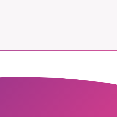
vår
ete –