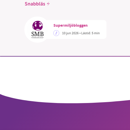
Snabbläs
Supermiljöbloggen
10 jun 2026
• Lästid:
5 min
SM
nyhe