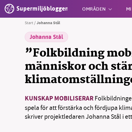
Supermiljöbloggen
OMRÅDEN
MI
Start
/
Johanna Stål
Johanna Stål
Shift + S
”Folkbildning mobi
människor och stä
klimatomställnin
KUNSKAP MOBILISERAR
Folkbildningen
spela för att förstärka och fördjupa kli
skriver projektledaren Johanna Stål i et