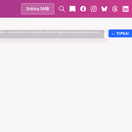
Stötta SMB
gor – i ett samtal eller en studiecirkel, då händer något, skriver projektledare Johanna
←
TIPSA!