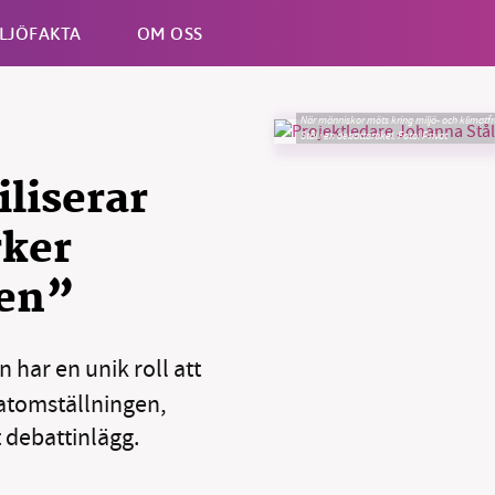
LJÖFAKTA
OM OSS
När människor möts kring miljö- och klimatfrå
Stål i en debattartikel.
Foto: Privat
Esc
liserar
rker
gen”
 har en unik roll att
matomställningen,
t debattinlägg.