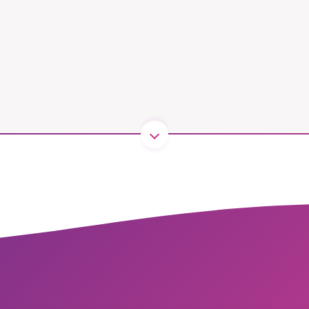
B kämpar för en hållbar framtid. Sedan starten 2010 har 
ideella redaktion drivit miljödebatten framåt genom
tsbevakning och granskningar. Nu vill vi utveckla vårt arb
och vi hoppas att du vill hjälpa oss.
Stötta vårt arbete genom att swisha en slant till
1231368703
Läs vad vi vill göra