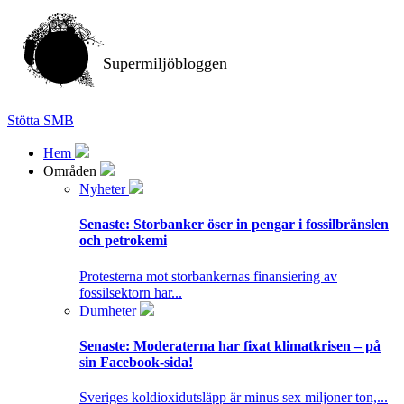
Supermiljöbloggen
Stötta SMB
Hem
Områden
Nyheter
Senaste:
Storbanker öser in pengar i fossilbränslen
och petrokemi
Protesterna mot storbankernas finansiering av
fossilsektorn har...
Dumheter
Senaste:
Moderaterna har fixat klimatkrisen – på
sin Facebook-sida!
Sveriges koldioxidutsläpp är minus sex miljoner ton,...